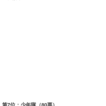
第7位：少年隊（80票）