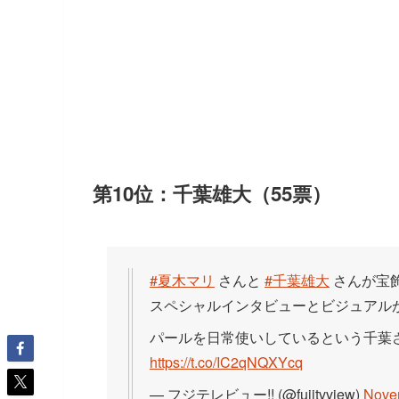
第10位：千葉雄大（55票）
#夏木マリ
さんと
#千葉雄大
さんが宝飾
スペシャルインタビューとビジュアル
パールを日常使いしているという千葉さ
https://t.co/IC2qNQXYcq
— フジテレビュー!! (@fujitvview)
Nove