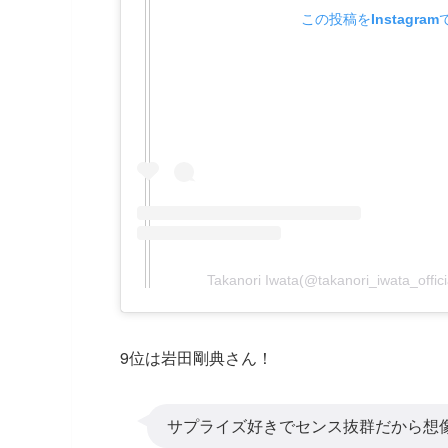
この投稿をInstagra
Takanori Iwata(@takanori_iwata_
9位は岩田剛典さん！
サプライズ好きでセンス抜群だから想