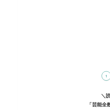
1
＼
「芸能全般