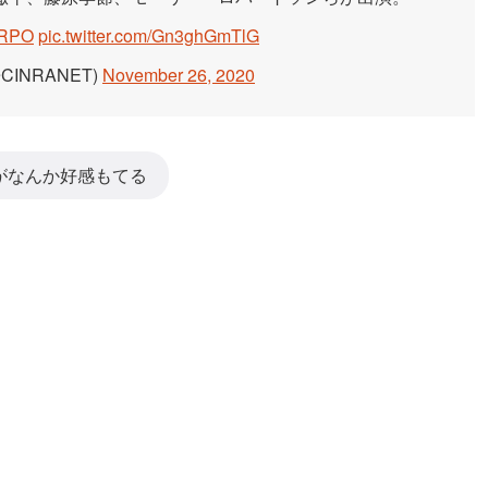
vRPO
pic.twitter.com/Gn3ghGmTlG
CINRANET)
November 26, 2020
がなんか好感もてる