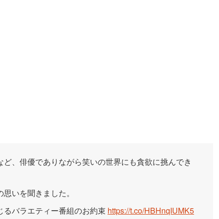
など、俳優でありながら笑いの世界にも貪欲に挑んでき
の思いを聞きました。
じるバラエティー番組のお約束
https://t.co/HBHnqIUMK5