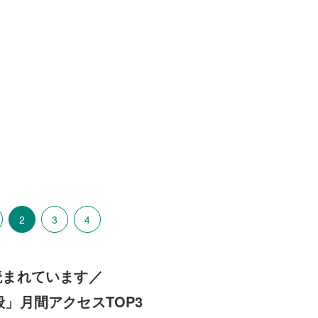
2
3
4
読まれています／
」月間アクセスTOP3