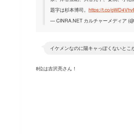
題字は杉本博司。
https://t.co/gWD4Vh
— CINRA.NET カルチャーメディア (@
イケメンなのに陽キャっぽくないとこ
8位は吉沢亮さん！