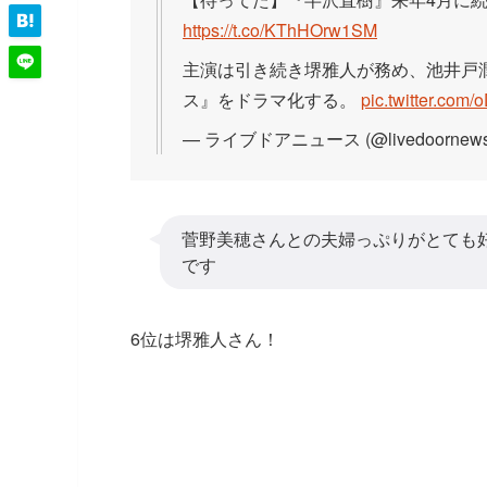
https://t.co/KThHOrw1SM
主演は引き続き堺雅人が務め、池井戸
ス』をドラマ化する。
pic.twitter.co
— ライブドアニュース (@livedoornew
菅野美穂さんとの夫婦っぷりがとても
です
6位は堺雅人さん！