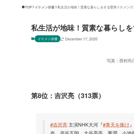
TOP
イケメン俳優
私生活が地味！質素な暮らしをする堅実イケメンラ
私生活が地味！質素な暮らし
イケメン俳優
December 17, 2020
写真：西村尚己
第8位：吉沢亮（313票）
#吉沢亮
主演NHK大河『
#青天を衝け
奈、岸谷五朗、大谷亮平、要潤、小池