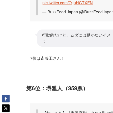
pic.twitter.com/OijuHCTXFN
— BuzzFeed Japan (@BuzzFeedJapa
行動的だけど、ムダには動かないイメ
う
7位は斎藤工さん！
第6位：堺雅人（359票）
【待ってた】『半沢直樹』来年4月に