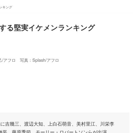
ンキング
をする堅実イケメンランキング
/アフロ 写真：Splash/アフロ
』に吉幾三、渡辺大知、上白石萌音、美村里江、川栄李
徹平、藤原季節、モーリー・ロバートソンらが出演。