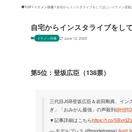
TOP
イケメン俳優
自宅からインスタライブをしてほしいイケメン芸能
自宅からインスタライブをし
イケメン俳優
June 12, 2020
第5位：登坂広臣（138票）
三代目JSB登坂広臣＆岩田剛典、イン
ぎ」「おみがん最強」の声殺到
@HIRO
▼記事詳細はこちら
https://t.co/SBxrd
— モデルプレス (@modelpress)
April 