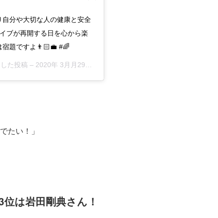
より自分や大切な人の健康と安全
✨ ライブが再開する日を心から楽
すよ👨🏻‍💼 #🌈
シェアした投稿 –
2020年 3月月29日午前3時29分PDT
でたい！」
3位は岩田剛典さん！