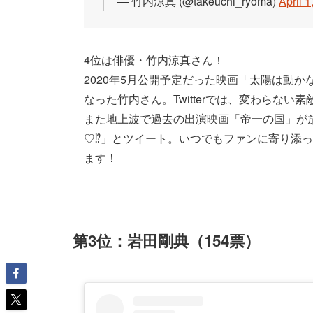
— 竹内涼真 (@takeuchi_ryoma)
April 1
4位は俳優・竹内涼真さん！
2020年5月公開予定だった映画「太陽は動
なった竹内さん。Twitterでは、変わらな
また地上波で過去の出演映画「帝一の国」が
♡⁉」とツイート。いつでもファンに寄り添
ます！
第3位：岩田剛典（154票）