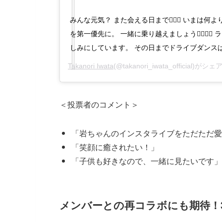
みんな元気？ また会える日まで✌🏻✨ いまは何
を第一優先に。 一緒に乗り越えましょう🙋🏻‍♂️
しみにしています。 その日までドライブダンスは宿題で
Takanori Iwata
(@takanori_iwata_official)が
＜投票者のコメント＞
「岩ちゃんのインスタライブをただただ愛
「笑顔に癒されたい！」
「子供も好きなので、一緒に見たいです」
メンバーとの再コラボにも期待！