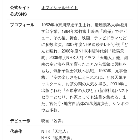
公式サイト
オフィシャルサイト
公式SNS
プロフィール
1962年神奈川県逗子生まれ。慶應義塾大学経済
学部卒業。1984年松竹富士映画「凶弾」でデビ
ュー。その後、舞台、映画、テレビドラマなど
に多数出演。2007年度NHK連続テレビ小説「ど
んど晴れ」2008年度NHK木曜時代劇「鞍馬天
狗」2009年度NHK大河ドラマ「天地人」他。湘
南の空と海を見て育ったことから気象に興味を
もち、気象予報士試験へ挑戦。1997年、見事合
格。〝空の楽しさを伝えられれば〟とお天気キ
ャスターを。お茶の間の人気を得る。2001年に
出版された『石原家の人びと』(新潮社)はベスト
セラーとなり、作家としても注目を集める。ま
た、官公庁･地方自治体の環境講演会、シンポジ
ウム多数。
デビュー作
映画『凶弾』
代表作
NHK『天地人』
NHK『鞍馬天狗』