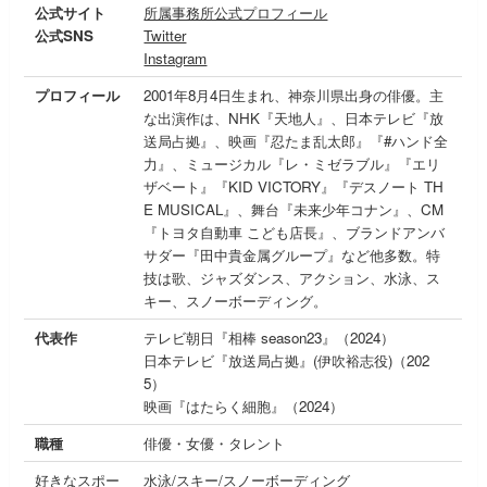
公式サイト
所属事務所公式プロフィール
公式SNS
Twitter
Instagram
プロフィール
2001年8月4日生まれ、神奈川県出身の俳優。主
な出演作は、NHK『天地人』、日本テレビ『放
送局占拠』、映画『忍たま乱太郎』『#ハンド全
力』、ミュージカル『レ・ミゼラブル』『エリ
ザベート』『KID VICTORY』『デスノート TH
E MUSICAL』、舞台『未来少年コナン』、CM
『トヨタ自動車 こども店長』、ブランドアンバ
サダー『田中貴金属グループ』など他多数。特
技は歌、ジャズダンス、アクション、水泳、ス
キー、スノーボーディング。
代表作
テレビ朝日『相棒 season23』（2024）
日本テレビ『放送局占拠』(伊吹裕志役)（202
5）
映画『はたらく細胞』（2024）
職種
俳優・女優・タレント
好きなスポー
水泳/スキー/スノーボーディング