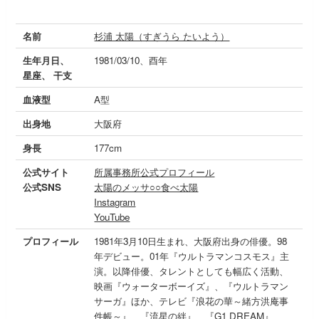
名前
杉浦 太陽（すぎうら たいよう）
生年月日、
1981/03/10、酉年
星座、 干支
血液型
A型
出身地
大阪府
身長
177cm
公式サイト
所属事務所公式プロフィール
公式SNS
太陽のメッサ○○食べ太陽
Instagram
YouTube
プロフィール
1981年3月10日生まれ、大阪府出身の俳優。98
年デビュー。01年『ウルトラマンコスモス』主
演。以降俳優、タレントとしても幅広く活動、
映画『ウォーターボーイズ』、『ウルトラマン
サーガ』ほか、テレビ『浪花の華～緒方洪庵事
件帳～』、『流星の絆』、『G1 DREAM』、