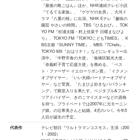
『最後の晩ごはん』ほか、NHK連続テレビ小説
『てるてる家族』、『ゲゲゲの女房』、大河ド
ラマ『八重の桜』に出演。NHK Eテレ『趣味の
園芸 やさいの時間』、TBS『ひるおび』、TOK
YO FM『杉浦太陽・村上佳菜子 日曜まなびよ
り』、TOKYO FM『TOKYOこどもTIMES』、K
BS京都『SUNNY TIME』、MBS『7Chefs』、
TOKYO MX『おはリナ！』などにレギュラー出
演中。「中野市食の大使」「板橋区観光大使」
「奈義町子育て応援大使」を務める。「ベス
ト・ファーザー イエローリボン賞」「イクメン
オブザイヤー」「いい夫婦パートナーオブザイ
ヤー」など受賞。「たまひよ好きなパパランキ
ング」で殿堂入りを果たす。ベジタブル&フルー
ツアドバイザー、きのこマイスターなどの資格
を持つ。プライベートでは2007年に元モーニン
グ娘。の辻󠄀希美さんと結婚。4児のパパ。今年5
人目が誕生の予定。
代表作
テレビ朝日『ウルトラマンコスモス』主演（200
1・2002）