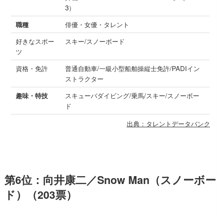
3）
職種
俳優・女優・タレント
好きなスポー
スキー/スノーボード
ツ
資格・免許
普通自動車/一級小型船舶操縦士免許/PADIイン
ストラクター
趣味・特技
スキューバダイビング/乗馬/スキー/スノーボー
ド
出典：タレントデータバンク
第6位：向井康二／Snow Man（スノーボー
ド）（203票）