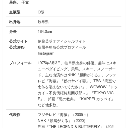
星座、 干支
血液型
O型
出身地
岐阜県
身長
184.0cm
公式サイト
伊藤英明オフィシャルサイト
公式SNS
所属事務所公式プロフィール
Instagram
プロフィール
1975年8月3日、岐阜県出身の俳優。趣味はスキ
ューバダイビング、乗馬、スキー、スノーボー
ド。主な出演作はNHK『麒麟がくる』、フジテ
レビ『海猿』『僕のヤバイ妻』、TBS『病室で
念仏を唱えないでください』、WOWOW『トッ
カイ～不良債権特別回収部～』『TOKYO VIC
E』、邦画『悪の教典』『KAPPEI カッペイ』
など他多数。
代表作
フジテレビ『海猿』（2005～）
NHK『麒麟がくる』（2020）
邦画『THE LEGEND & BUTTERFLY』（202