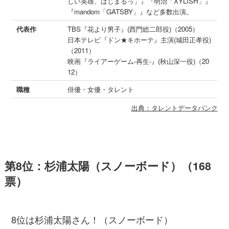
しい英雄、はじまるっ」』『明治「XYLISH」』
『mandom「GATSBY」』など多数出演。
代表作
TBS『花より男子』(西門総二郎役)（2005）
日本テレビ『ドン★キホーテ』主演(城田正孝役)
（2011）
映画『ライアーゲーム-再生-』(秋山深一役)（20
12）
職種
俳優・女優・タレント
出典：タレントデータバンク
第8位：杉浦太陽（スノーボード）（168
票）
8位は杉浦太陽さん！（スノーボード）