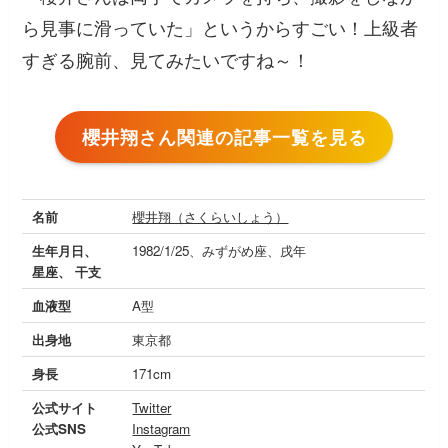
ら見事に滑っていた」というからすごい！上級者
すぎる腕前、見てみたいですね～！
櫻井翔さん関連の記事一覧を見る
名前
櫻井翔（さくらいしょう）
生年月日、
1982/1/25、みずがめ座、戌年
星座、 干支
血液型
A型
出身地
東京都
身長
171cm
公式サイト
Twitter
公式SNS
Instagram