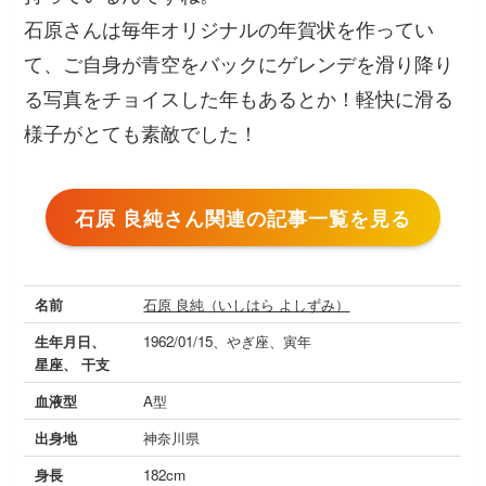
石原さんは毎年オリジナルの年賀状を作ってい
て、ご自身が青空をバックにゲレンデを滑り降り
る写真をチョイスした年もあるとか！軽快に滑る
様子がとても素敵でした！
石原 良純さん関連の記事一覧を見る
名前
石原 良純（いしはら よしずみ）
生年月日、
1962/01/15、やぎ座、寅年
星座、 干支
血液型
A型
出身地
神奈川県
身長
182cm