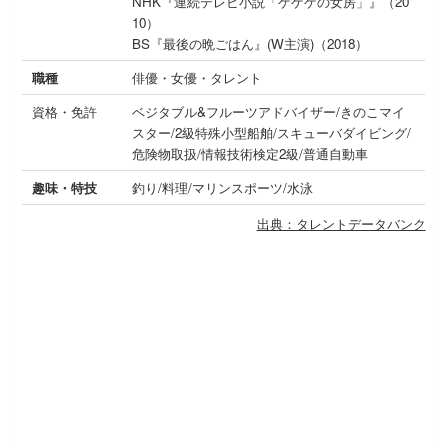
NHK『連続テレビ小説「ゲゲゲの女房」』（20
10）
BS『最後の晩ごはん』(W主演)（2018）
職種
俳優・女優・タレント
資格・免許
ベジタブル&フルーツアドバイザー/きのこマイ
スター/2級特殊小型船舶/スキューバダイビング/
危険物取扱/情報技術検定2級/普通自動車
趣味・特技
釣り/料理/マリンスポーツ/水泳
出典：タレントデータバンク