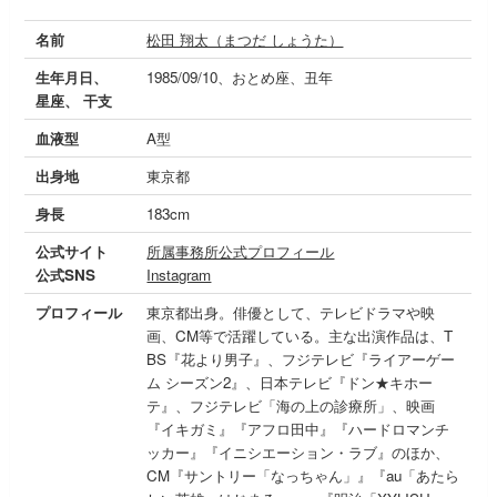
名前
松田 翔太（まつだ しょうた）
生年月日、
1985/09/10、おとめ座、丑年
星座、 干支
血液型
A型
出身地
東京都
身長
183cm
公式サイト
所属事務所公式プロフィール
公式SNS
Instagram
プロフィール
東京都出身。俳優として、テレビドラマや映
画、CM等で活躍している。主な出演作品は、T
BS『花より男子』、フジテレビ『ライアーゲー
ム シーズン2』、日本テレビ『ドン★キホー
テ』、フジテレビ「海の上の診療所」、映画
『イキガミ』『アフロ田中』『ハードロマンチ
ッカー』『イニシエーション・ラブ』のほか、
CM『サントリー「なっちゃん」』『au「あたら