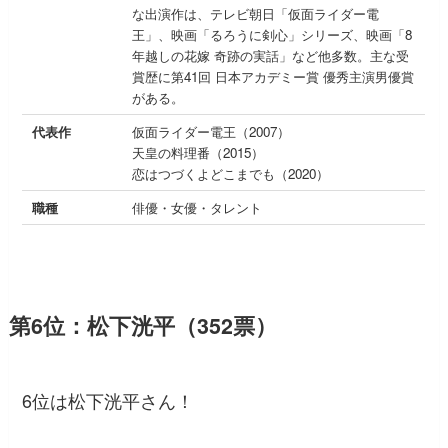
な出演作は、テレビ朝日「仮面ライダー電
王」、映画「るろうに剣心」シリーズ、映画「8
年越しの花嫁 奇跡の実話」など他多数。主な受
賞歴に第41回 日本アカデミー賞 優秀主演男優賞
がある。
代表作
仮面ライダー電王（2007）
天皇の料理番（2015）
恋はつづくよどこまでも（2020）
職種
俳優・女優・タレント
第6位：松下洸平（352票）
6位は松下洸平さん！