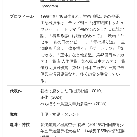
Instagram
プロフィール
1996年9月16日生まれ。神奈川県出身の俳優。
主な出演作は、テレビ朝日「烈車戦隊トッキュ
ウジャー」、ドラマ「初めて恋をした日に読む
話」「着飾る恋には理由があって」、映画「キ
セキ ーあの日のソビトー」「青の帰り道」、主
演映画「線は、僕を描く」「ヴィレッジ」「春
に散る」「正体」など他多数。第43回日本アカ
デミー賞 新人俳優賞、第46回日本アカデミー賞
優秀助演男優賞、第48回日本アカデミー賞で最
優秀主演男優賞など、多くの賞を受賞してい
る。
代表作
初めて恋をした日に読む話（2019）
正体（2024）
べらぼう〜蔦重栄華乃夢噺〜（2025）
職種
俳優・女優・タレント
趣味・特技
音楽鑑賞／極真空手 初段（2011第7回国際青少
年空手道選手権大会13・14歳男子55kgの部優勝