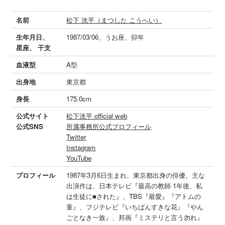
名前
松下 洸平（まつした こうへい）
生年月日、
1987/03/06、うお座、卯年
星座、 干支
血液型
A型
出身地
東京都
身長
175.0cm
公式サイト
松下洸平 official web
公式SNS
所属事務所公式プロフィール
Twitter
Instagram
YouTube
プロフィール
1987年3月6日生まれ、東京都出身の俳優。主な
出演作は、日本テレビ『最高の教師 1年後、私
は生徒に■された』、TBS『最愛』『アトムの
童』、フジテレビ『いちばんすきな花』『やん
ごとなき一族』、邦画『ミステリと言う勿れ』