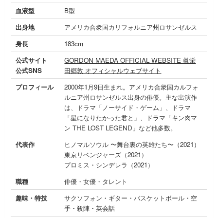
血液型
B型
出身地
アメリカ合衆国カリフォルニア州ロサンゼルス
身長
183cm
公式サイト
GORDON MAEDA OFFICIAL WEBSITE 眞栄
公式SNS
田郷敦 オフィシャルウェブサイト
プロフィール
2000年1月9日生まれ。アメリカ合衆国カルフォ
ルニア州ロサンゼルス出身の俳優。主な出演作
は、ドラマ「ノーサイド・ゲーム」、ドラマ
「星になりたかった君と」、ドラマ「キン肉マ
ン THE LOST LEGEND」など他多数。
代表作
ヒノマルソウル 〜舞台裏の英雄たち〜（2021）
東京リベンジャーズ（2021）
プロミス・シンデレラ（2021）
職種
俳優・女優・タレント
趣味・特技
サクソフォン・ギター・バスケットボール・空
手・殺陣・英会話