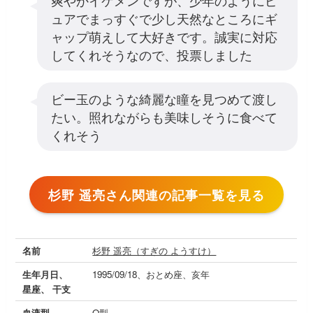
ュアでまっすぐで少し天然なところにギ
ャップ萌えして大好きです。誠実に対応
してくれそうなので、投票しました
ビー玉のような綺麗な瞳を見つめて渡し
たい。照れながらも美味しそうに食べて
くれそう
杉野 遥亮さん関連の記事一覧を見る
名前
杉野 遥亮（すぎの ようすけ）
生年月日、
1995/09/18、おとめ座、亥年
星座、 干支
血液型
O型