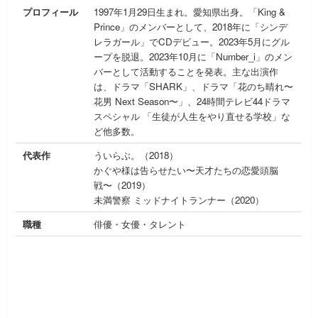
プロフィール
1997年1月29日生まれ。愛知県出身。「King &
Prince」のメンバーとして、2018年に「シンデ
レラガール」でCDデビュー。2023年5月にグル
ープを脱退。2023年10月に「Number_i」のメン
バーとして活動することを発表。主な出演作
は、ドラマ「SHARK」、ドラマ「花のち晴れ〜
花男 Next Season〜」、24時間テレビ44ドラマ
スペシャル 「生徒が人生をやり直せる学校」な
ど他多数。
代表作
ういらぶ。（2018）
かぐや様は告らせたい〜天才たちの恋愛頭脳
戦〜（2019）
未満警察 ミッドナイトランナー（2020）
職種
俳優・女優・タレント