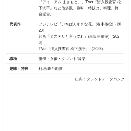
『アイ・アム まきもと』、TVer『潜入捜査官 松
下洸平』など他多数。趣味・特技は、料理、舞
台鑑賞。
代表作
フジテレビ『いちばんすきな花』(春木椿役)（20
23）
邦画『ミステリと言う勿れ』(車坂朝晴役)（202
3）
TVer『潜入捜査官 松下洸平』（2023）
職種
俳優・女優・タレント/音楽
趣味・特技
料理/舞台鑑賞
出典：タレントデータバンク