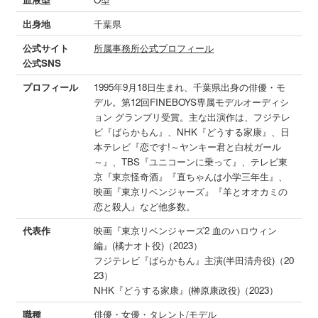
出身地
千葉県
公式サイト
所属事務所公式プロフィール
公式SNS
プロフィール
1995年9月18日生まれ、千葉県出身の俳優・モ
デル。第12回FINEBOYS専属モデルオーディシ
ョン グランプリ受賞。主な出演作は、フジテレ
ビ『ばらかもん』、NHK『どうする家康』、日
本テレビ『恋です!～ヤンキー君と白杖ガール
～』、TBS『ユニコーンに乗って』、テレビ東
京『東京怪奇酒』『直ちゃんは小学三年生』、
映画『東京リベンジャーズ』『羊とオオカミの
恋と殺人』など他多数。
代表作
映画『東京リベンジャーズ2 血のハロウィン
編』(橘ナオト役)（2023）
フジテレビ『ばらかもん』主演(半田清舟役)（20
23）
NHK『どうする家康』(榊原康政役)（2023）
職種
俳優・女優・タレント/モデル