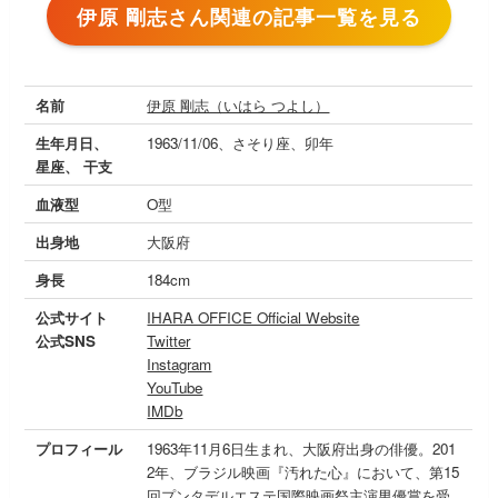
伊原 剛志さん関連の記事一覧を見る
名前
伊原 剛志（いはら つよし）
生年月日、
1963/11/06、さそり座、卯年
星座、 干支
血液型
O型
出身地
大阪府
身長
184cm
公式サイト
IHARA OFFICE Official Website
公式SNS
Twitter
Instagram
YouTube
IMDb
プロフィール
1963年11月6日生まれ、大阪府出身の俳優。201
2年、ブラジル映画『汚れた心』において、第15
回プンタデルエステ国際映画祭主演男優賞を受