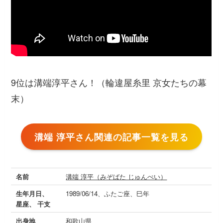
9位は溝端淳平さん！（輪違屋糸里 京女たちの幕
末）
溝端 淳平さん関連の記事一覧を見る
名前
溝端 淳平（みぞばた じゅんぺい）
生年月日、
1989/06/14、ふたご座、巳年
星座、 干支
出身地
和歌山県