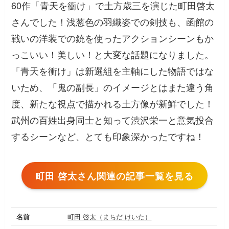
60作「青天を衝け」で土方歳三を演じた町田啓太
さんでした！浅葱色の羽織姿での剣技も、函館の
戦いの洋装での銃を使ったアクションシーンもか
っこいい！美しい！と大変な話題になりました。
「青天を衝け」は新選組を主軸にした物語ではな
いため、「鬼の副長」のイメージとはまた違う角
度、新たな視点で描かれる土方像が新鮮でした！
武州の百姓出身同士と知って渋沢栄一と意気投合
するシーンなど、とても印象深かったですね！
町田 啓太さん関連の記事一覧を見る
名前
町田 啓太（まちだ けいた）