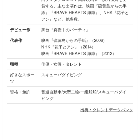
賞する。主な出演作は、映画『硫黄島からの手
紙』『BRAVE HEARTS 海猿』、NHK『花子と
アン』など、他多数。
デビュー作
舞台『真夜中のパーティ』
代表作
映画『硫黄島からの手紙』（2006）
NHK『花子とアン』（2014）
映画『BRAVE HEARTS 海猿』（2012）
職種
俳優・女優・タレント
好きなスポー
スキューバダイビング
ツ
資格・免許
普通自動車/大型二輪/一級船舶/スキューバダイ
ビング
出典：タレントデータバンク