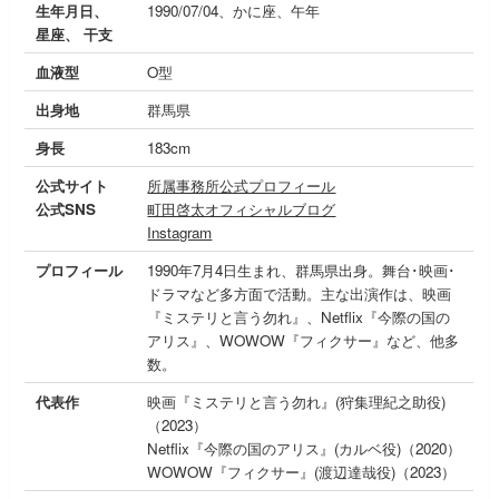
生年月日、
1990/07/04、かに座、午年
星座、 干支
血液型
O型
出身地
群馬県
身長
183cm
公式サイト
所属事務所公式プロフィール
公式SNS
町田啓太オフィシャルブログ
Instagram
プロフィール
1990年7月4日生まれ、群馬県出身。舞台･映画･
ドラマなど多方面で活動。主な出演作は、映画
『ミステリと言う勿れ』、Netflix『今際の国の
アリス』、WOWOW『フィクサー』など、他多
数。
代表作
映画『ミステリと言う勿れ』(狩集理紀之助役)
（2023）
Netflix『今際の国のアリス』(カルベ役)（2020）
WOWOW『フィクサー』(渡辺達哉役)（2023）