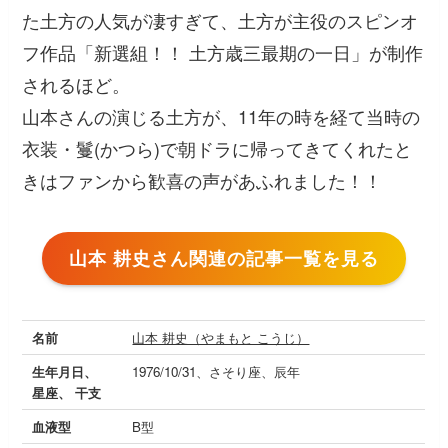
た土方の人気が凄すぎて、土方が主役のスピンオ
フ作品「新選組！！ 土方歳三最期の一日」が制作
されるほど。
山本さんの演じる土方が、11年の時を経て当時の
衣装・鬘(かつら)で朝ドラに帰ってきてくれたと
きはファンから歓喜の声があふれました！！
山本 耕史さん関連の記事一覧を見る
名前
山本 耕史（やまもと こうじ）
生年月日、
1976/10/31、さそり座、辰年
星座、 干支
血液型
B型