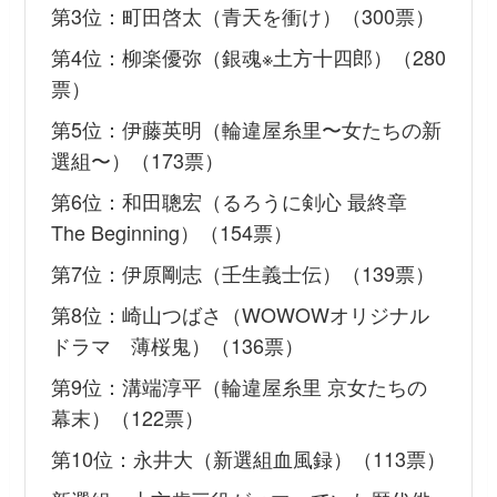
第3位：町田啓太（青天を衝け）（300票）
第4位：柳楽優弥（銀魂※土方十四郎）（280
票）
第5位：伊藤英明（輪違屋糸里〜女たちの新
選組〜）（173票）
第6位：和田聰宏（るろうに剣心 最終章
The Beginning）（154票）
第7位：伊原剛志（壬生義士伝）（139票）
第8位：崎山つばさ（WOWOWオリジナル
ドラマ 薄桜鬼）（136票）
第9位：溝端淳平（輪違屋糸里 京女たちの
幕末）（122票）
第10位：永井大（新選組血風録）（113票）