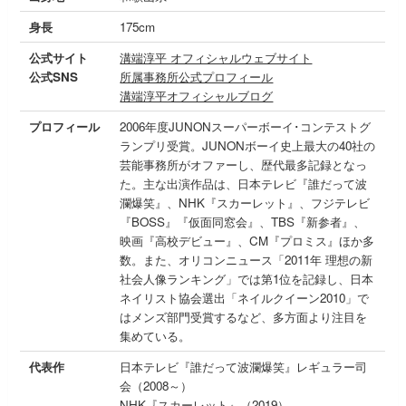
身長
175cm
公式サイト
溝端淳平 オフィシャルウェブサイト
公式SNS
所属事務所公式プロフィール
溝端淳平オフィシャルブログ
プロフィール
2006年度JUNONスーパーボーイ･コンテストグ
ランプリ受賞。JUNONボーイ史上最大の40社の
芸能事務所がオファーし、歴代最多記録となっ
た。主な出演作品は、日本テレビ『誰だって波
瀾爆笑』、NHK『スカーレット』、フジテレビ
『BOSS』『仮面同窓会』、TBS『新参者』、
映画『高校デビュー』、CM『プロミス』ほか多
数。また、オリコンニュース「2011年 理想の新
社会人像ランキング」では第1位を記録し、日本
ネイリスト協会選出「ネイルクイーン2010」で
はメンズ部門受賞するなど、多方面より注目を
集めている。
代表作
日本テレビ『誰だって波瀾爆笑』レギュラー司
会（2008～）
NHK『スカーレット』（2019）