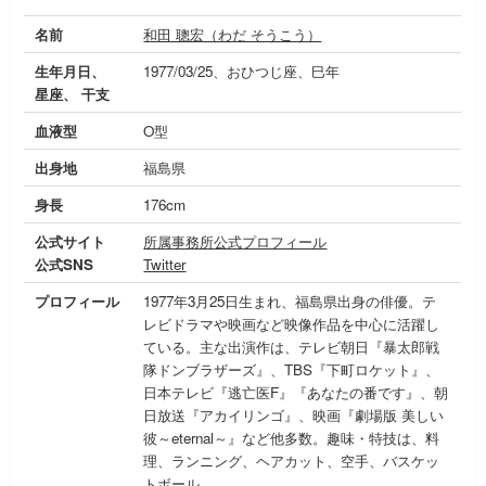
名前
和田 聰宏（わだ そうこう）
生年月日、
1977/03/25、おひつじ座、巳年
星座、 干支
血液型
O型
出身地
福島県
身長
176cm
公式サイト
所属事務所公式プロフィール
公式SNS
Twitter
プロフィール
1977年3月25日生まれ、福島県出身の俳優。テ
レビドラマや映画など映像作品を中心に活躍し
ている。主な出演作は、テレビ朝日『暴太郎戦
隊ドンブラザーズ』、TBS『下町ロケット』、
日本テレビ『逃亡医F』『あなたの番です』、朝
日放送『アカイリンゴ』、映画『劇場版 美しい
彼～eternal～』など他多数。趣味・特技は、料
理、ランニング、ヘアカット、空手、バスケッ
トボール。