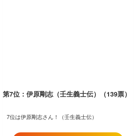
第7位：伊原剛志（壬生義士伝）（139票）
7位は伊原剛志さん！（壬生義士伝）