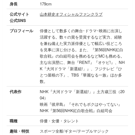
身長
179cm
公式サイト
山本耕史オフィシャルファンクラブ
公式SNS
プロフィール
俳優として数多くの舞台･ドラマ･映画に出演し
活躍する。数々の賞を受賞するなど実力、経験
を兼ね備えた実力派俳優として幅広い役どころ
を見事に演じ分ける。また、『第56回NHK紅白
歌合戦』の白組司会を務めるなどMCも務める。
主な出演歴に、舞台『RENT』『オケピ!』、NH
K『大河ドラマ「新選組!」』、フジテレビ『ひ
とつ屋根の下』、TBS『華麗なる一族』ほか多
数。
代表作
NHK『大河ドラマ「新選組!」』土方歳三役（20
04）
映画『彼岸島』『それでもボクはやってない』
NHK『第56回NHK紅白歌合戦』白組司会
職種
俳優・女優・タレント
趣味・特技
スポーツ全般/ギター/テーブルマジック