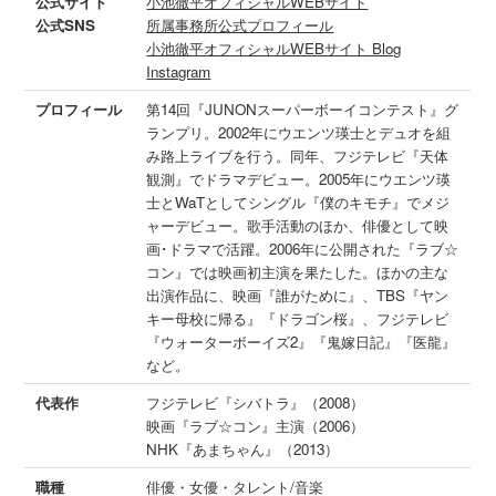
公式サイト
小池徹平オフィシャルWEBサイト
公式SNS
所属事務所公式プロフィール
小池徹平オフィシャルWEBサイト Blog
Instagram
プロフィール
第14回『JUNONスーパーボーイコンテスト』グ
ランプリ。2002年にウエンツ瑛士とデュオを組
み路上ライブを行う。同年、フジテレビ『天体
観測』でドラマデビュー。2005年にウエンツ瑛
士とWaTとしてシングル『僕のキモチ』でメジ
ャーデビュー。歌手活動のほか、俳優として映
画･ドラマで活躍。2006年に公開された『ラブ☆
コン』では映画初主演を果たした。ほかの主な
出演作品に、映画『誰がために』、TBS『ヤン
キー母校に帰る』『ドラゴン桜』、フジテレビ
『ウォーターボーイズ2』『鬼嫁日記』『医龍』
など。
代表作
フジテレビ『シバトラ』（2008）
映画『ラブ☆コン』主演（2006）
NHK『あまちゃん』（2013）
職種
俳優・女優・タレント/音楽