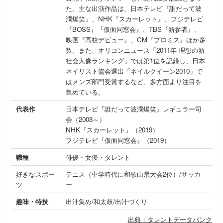
た。主な出演作品は、日本テレビ『誰だって波
瀾爆笑』、NHK『スカーレット』、フジテレビ
『BOSS』『仮面同窓会』、TBS『新参者』、
映画『高校デビュー』、CM『プロミス』ほか多
数。また、オリコンニュース「2011年 理想の新
社会人像ランキング」では第1位を記録し、日本
ネイリスト協会選出「ネイルクイーン2010」で
はメンズ部門受賞するなど、多方面より注目を
集めている。
代表作
日本テレビ『誰だって波瀾爆笑』レギュラー司
会（2008～）
NHK『スカーレット』（2019）
フジテレビ『仮面同窓会』（2019）
職種
俳優・女優・タレント
好きなスポー
テニス（中学時代に和歌山県大会2位）/サッカ
ツ
ー
趣味・特技
出汁集め/和太鼓/出汁づくり
出典：タレントデータバンク