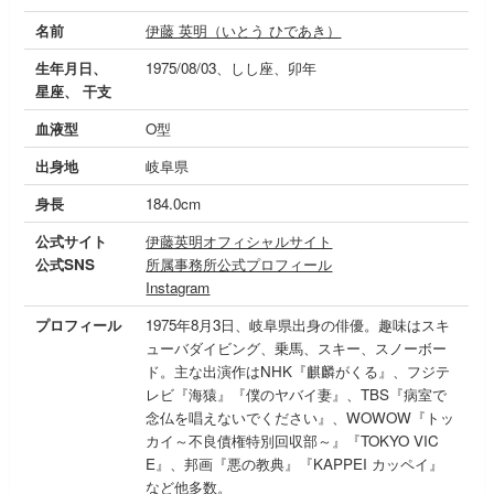
名前
伊藤 英明（いとう ひであき）
生年月日、
1975/08/03、しし座、卯年
星座、 干支
血液型
O型
出身地
岐阜県
身長
184.0cm
公式サイト
伊藤英明オフィシャルサイト
公式SNS
所属事務所公式プロフィール
Instagram
プロフィール
1975年8月3日、岐阜県出身の俳優。趣味はスキ
ューバダイビング、乗馬、スキー、スノーボー
ド。主な出演作はNHK『麒麟がくる』、フジテ
レビ『海猿』『僕のヤバイ妻』、TBS『病室で
念仏を唱えないでください』、WOWOW『トッ
カイ～不良債権特別回収部～』『TOKYO VIC
E』、邦画『悪の教典』『KAPPEI カッペイ』
など他多数。