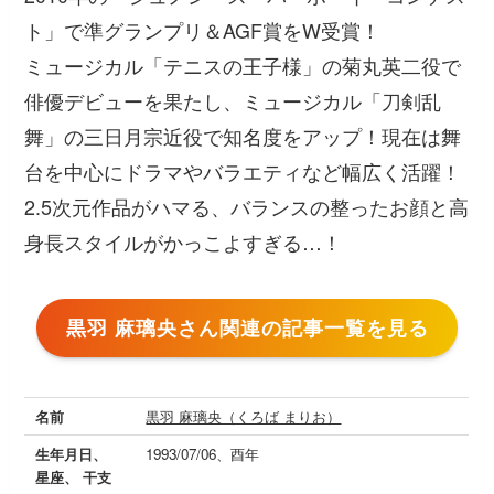
ト」で準グランプリ＆AGF賞をW受賞！
ミュージカル「テニスの王子様」の菊丸英二役で
俳優デビューを果たし、ミュージカル「刀剣乱
舞」の三日月宗近役で知名度をアップ！現在は舞
台を中心にドラマやバラエティなど幅広く活躍！
2.5次元作品がハマる、バランスの整ったお顔と高
身長スタイルがかっこよすぎる…！
黒羽 麻璃央さん関連の記事一覧を見る
名前
黒羽 麻璃央（くろば まりお）
生年月日、
1993/07/06、酉年
星座、 干支