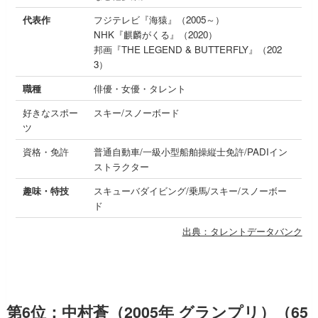
代表作
フジテレビ『海猿』（2005～）
NHK『麒麟がくる』（2020）
邦画『THE LEGEND & BUTTERFLY』（202
3）
職種
俳優・女優・タレント
好きなスポー
スキー/スノーボード
ツ
資格・免許
普通自動車/一級小型船舶操縦士免許/PADIイン
ストラクター
趣味・特技
スキューバダイビング/乗馬/スキー/スノーボー
ド
出典：タレントデータバンク
第6位：中村蒼（2005年 グランプリ）（65