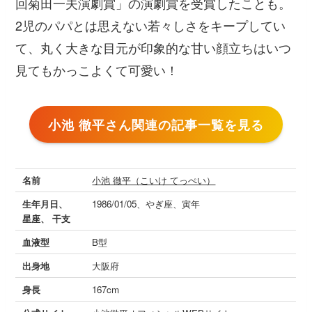
回菊田一夫演劇賞」の演劇賞を受賞したことも。
2児のパパとは思えない若々しさをキープしてい
て、丸く大きな目元が印象的な甘い顔立ちはいつ
見てもかっこよくて可愛い！
小池 徹平さん関連の記事一覧を見る
名前
小池 徹平（こいけ てっぺい）
生年月日、
1986/01/05、やぎ座、寅年
星座、 干支
血液型
B型
出身地
大阪府
身長
167cm