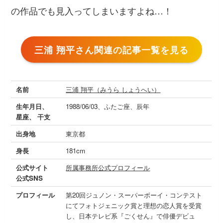
の作品でも見入ってしまいますよね…！
三浦 翔平さん関連の記事一覧を見る
名前
三浦 翔平（みうら しょうへい）
生年月日、
1988/06/03、ふたご座、辰年
星座、 干支
出身地
東京都
身長
181cm
公式サイト
所属事務所公式プロフィール
公式SNS
プロフィール
第20回ジュノン・スーパーボーイ・コンテスト
にてフォトジェニック賞と理想の恋人賞を受賞
し、日本テレビ系『ごくせん』で俳優デビュ