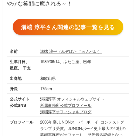
やかな笑顔に癒される～！
溝端 淳平さん関連の記事一覧を見る
名前
溝端 淳平（みぞばた じゅんぺい）
生年月日、
1989/06/14、ふたご座、巳年
星座、 干支
出身地
和歌山県
身長
175cm
公式サイト
溝端淳平 オフィシャルウェブサイト
公式SNS
所属事務所公式プロフィール
溝端淳平オフィシャルブログ
プロフィール
2006年度JUNONスーパーボーイ･コンテストグ
ランプリ受賞。JUNONボーイ史上最大の40社の
芸能事務所がオファーし、歴代最多記録となっ