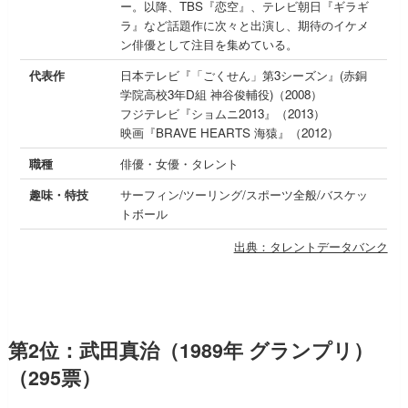
ー。以降、TBS『恋空』、テレビ朝日『ギラギ
ラ』など話題作に次々と出演し、期待のイケメ
ン俳優として注目を集めている。
代表作
日本テレビ『「ごくせん」第3シーズン』(赤銅
学院高校3年D組 神谷俊輔役)（2008）
フジテレビ『ショムニ2013』（2013）
映画『BRAVE HEARTS 海猿』（2012）
職種
俳優・女優・タレント
趣味・特技
サーフィン/ツーリング/スポーツ全般/バスケッ
トボール
出典：タレントデータバンク
第2位：武田真治（1989年 グランプリ）
（295票）