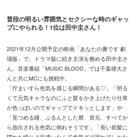
普段の明るい雰囲気とセクシーな時のギャッ
プにやられる！1位は田中圭さん！
2021年12月公開予定の映画「あなたの番です 劇
場版」で、ドラマ版に続き主演を務める田中圭さ
ん。音楽番組「MUSIC BLOOD」では千葉雄大さ
んと共にMCにも挑戦中。
「佇まいすら色気を感じる瞬間がある♡」「明る
くて元気キャラなのにふと髪をかき上げたり仕草
が色っぽいのでギャップでドキッとします」
や
「見つめる瞳、ぷるんとした唇、首元、すべてか
ら放出される色気に倒れそうです」「長い前髪に
隠れた瞳に上目遣いなんて色気ダダ漏れでしかな