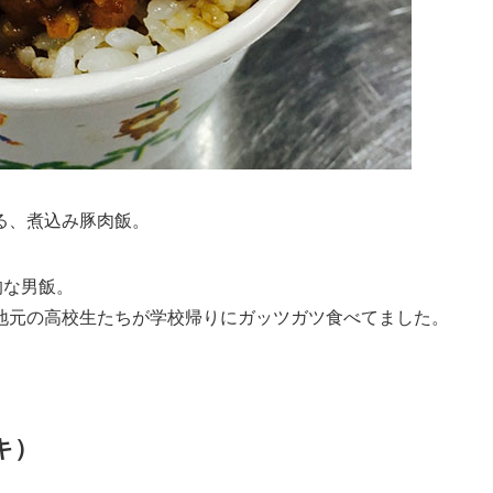
る、煮込み豚肉飯。
的な男飯。
地元の高校生たちが学校帰りにガッツガツ食べてました。
キ）