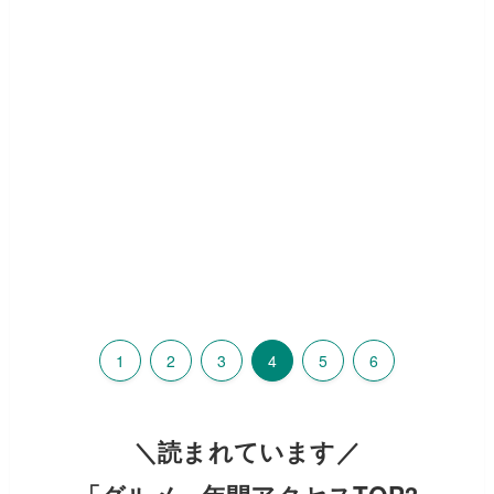
1
2
3
4
5
6
＼読まれています／