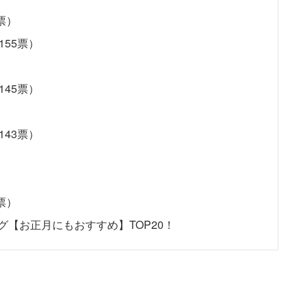
票）
55票）
45票）
43票）
）
票）
【お正月にもおすすめ】TOP20！