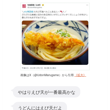
画像はX（@UdonMarugame）から引用
《拡大》
やはりえび天が一番最高かな
うどんにはえび天だよ