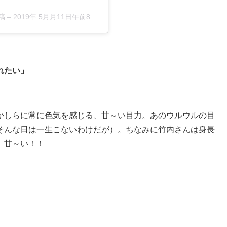
稿
–
2019年 5月月11日午前8時37分PDT
れたい」
かしらに常に色気を感じる、甘～い目力。あのウルウルの目
そんな日は一生こないわけだが）。ちなみに竹内さんは身長
。甘～い！！