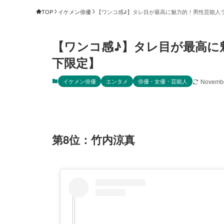
TOP
イケメン俳優
【ワンコ感♪】タレ目が最高に魅力的！男性芸能人ラ
【ワンコ感♪】タレ目が最高に
下限定】
イケメン俳優
エンタメ
俳優・女優・芸能人
Novembe
第8位：竹内涼真