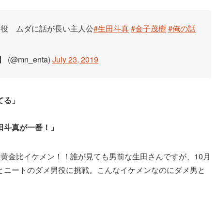
男役 ムダに話が長い主人公
#生田斗真
#金子茂樹
#俺の話
@mn_enta)
July 23, 2019
てる」
田斗真が一番！」
黄金比イケメン！！誰が見ても男前な生田さんですが、10月
とニートのダメ男役に挑戦。こんなイケメンなのにダメ男と