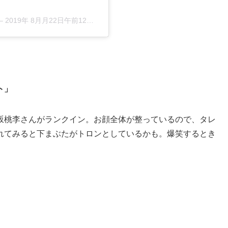
–
2019年 8月月22日午前12時02分PDT
ト」
坂桃李さんがランクイン。お顔全体が整っているので、タレ
れてみると下まぶたがトロンとしているかも。爆笑するとき