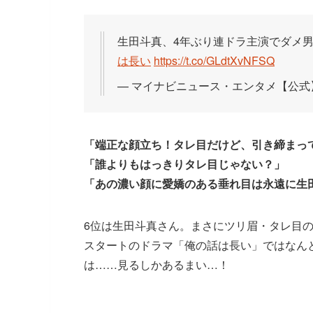
生田斗真、4年ぶり連ドラ主演でダメ
は長い
https://t.co/GLdtXvNFSQ
— マイナビニュース・エンタメ【公式】 (
「端正な顔立ち！タレ目だけど、引き締まっ
「誰よりもはっきりタレ目じゃない？」
「あの濃い顔に愛嬌のある垂れ目は永遠に生
6位は生田斗真さん。まさにツリ眉・タレ目の
スタートのドラマ「俺の話は長い」ではなん
は……見るしかあるまい…！