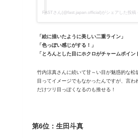
FASTさん(@fast.japan.official)がシェアした投稿
「絵に描いたように美しい二重ライン」
「色っぽい感じがする！」
「とろんとした目にホクロがチャームポイン
竹内涼真さんに続いて甘～い目が魅惑的な松
目ってイメージでもなかったんですが、言わ
だけツリ目っぽくなるのも推せる！
第6位：生田斗真