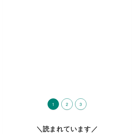
1
2
3
＼読まれています／