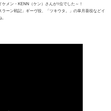
ケメン・KENN（ケン）さんが1位でした～！
スラーン戦記」ギーヴ役、「ツキウタ。」の皐月葵役などイ
ね。