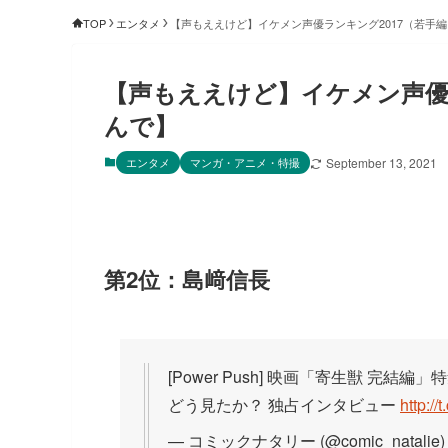
TOP
エンタメ
【声もええけど】イケメン声優ランキング2017（若手
【声もええけど】イケメン声優
んで】
エンタメ
マンガ・アニメ・特撮
September 13, 2021
第2位：島﨑信長
[Power Push] 映画「寄生獣 
どう見たか？ 独占インタビュー
http:/
— コミックナタリー (@comic_natalie