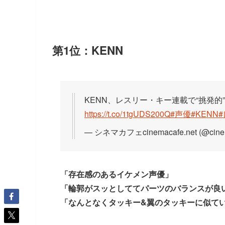
第1位：KENN
KENN、レスリー・キー連載で“挑発的
https://t.co/1tgUDS200Q
#声優
#KENN
— シネマカフェcinemacafe.net (@cine
「存在感のあるイケメン声優」
「輪郭がスッとしててパーツのバランスが良
「なんとなくタッキー&翼のタッキーに似て