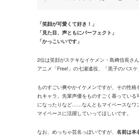
「笑顔が可愛くて好き！」
「見た目、声ともにパーフェクト」
「かっこいいです」
2位は笑顔がステキなイケメン・島﨑信長さ
アニメ「Free!」の七瀬遙役、「黒子のバ
ものすごい爽やかイケメンですが、その性格
れキャラ。先輩声優をものすごく慕っている可
になったりなど……なんともマイペースなワ
マイペースに活躍していってほしいです。
なお、めっちゃ芸名っぽいですが、
名前は本