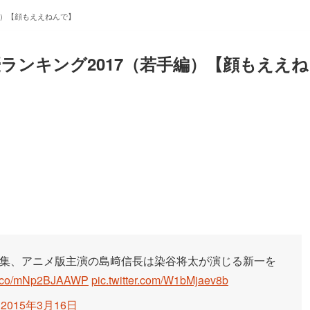
編）【顔もええねんで】
ランキング2017（若手編）【顔もええね
完結編」特集、アニメ版主演の島﨑信長は染谷将太が演じる新一を
/t.co/mNp2BJAAWP
pic.twitter.com/W1bMjaev8b
)
2015年3月16日