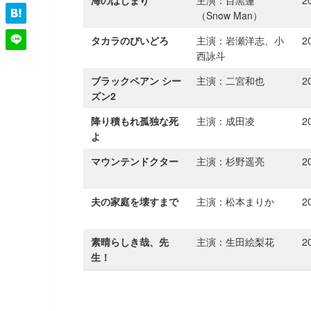
海のはじまり
主演：目黒蓮
2
（Snow Man）
タカラのびいどろ
主演：岩瀬洋志、小
2
西詠斗
ブラックペアン シー
主演：二宮和也
2
ズン2
降り積もれ孤独な死
主演：成田凌
2
よ
マウンテンドクター
主演：杉野遥亮
2
夫の家庭を壊すまで
主演：松本まりか
2
素晴らしき哉、先
主演：生田絵梨花
2
生！