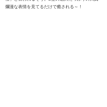
爛漫な表情を見てるだけで癒される～！