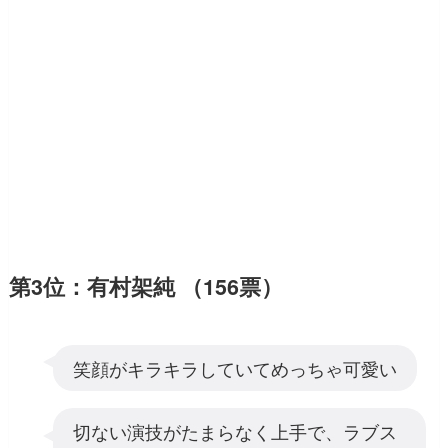
第3位：有村架純 （156票）
笑顔がキラキラしていてめっちゃ可愛い
切ない演技がたまらなく上手で、ラブス