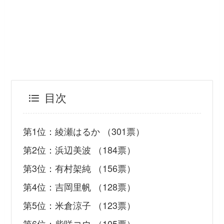
目次
第1位：綾瀬はるか （301票）
第2位：浜辺美波 （184票）
第3位：有村架純 （156票）
第4位：吉岡里帆 （128票）
第5位：米倉涼子 （123票）
第6位：柴咲コウ （105票）