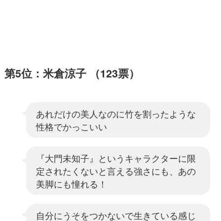
第5位：米倉涼子 （123票）
あれだけの美人なのに竹を割ったような
性格でかっこいい
『大門未知子』というキャラクターに限
定されたくないと言える強さにも、あの
美脚にも憧れる！
自分にうそをつかないで生きている感じ