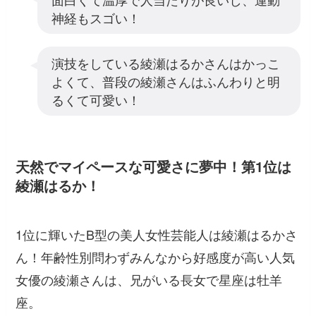
神経もスゴい！
演技をしている綾瀬はるかさんはかっこ
よくて、普段の綾瀬さんはふんわりと明
るくて可愛い！
天然でマイペースな可愛さに夢中！第1位は
綾瀬はるか！
1位に輝いたB型の美人女性芸能人は綾瀬はるかさ
ん！年齢性別問わずみんなから好感度が高い人気
女優の綾瀬さんは、兄がいる長女で星座は牡羊
座。