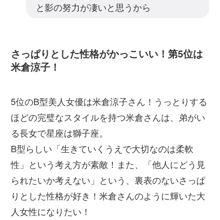
と影の努力が凄いと思うから
さっぱりとした性格がかっこいい！第5位は
米倉涼子！
5位のB型美人女優は米倉涼子さん！うっとりする
ほどの完璧なスタイルを持つ米倉さんは、弟がい
る長女で星座は獅子座。
B型らしい「生きていくうえで大切なのは柔軟
性」という考え方が素敵！また、「他人にどう見
られたいか考えない」という、裏表のないさっぱ
りとした性格が好き！米倉さんのように輝いた大
人女性になりたい！