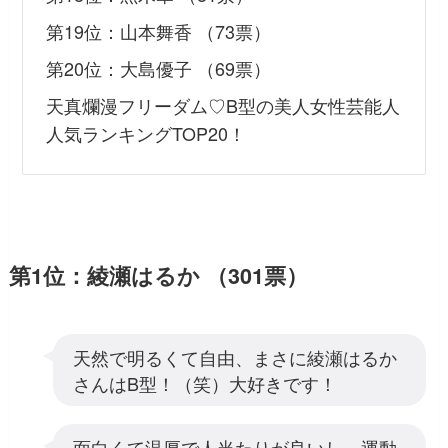
第19位：山本舞香 （73票）
第20位：大島優子 （69票）
天真爛漫フリーダム♡B型の美人女性芸能人
人気ランキングTOP20！
第1位：綾瀬はるか （301票）
天然で明るくて自由、まさに綾瀬はるか
さんはB型！（笑）大好きです！
面白くて温厚で人当たりが良いし、運動