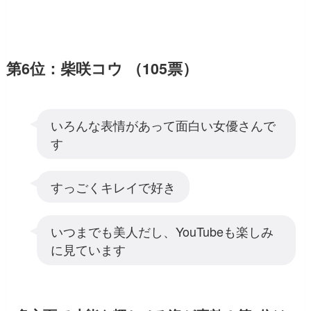
第6位：柴咲コウ （105票）
いろんな表情があって面白い女優さんで
す
すっごくキレイで好き
いつまでも美人だし、YouTubeも楽しみ
に見ています