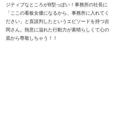
ジティブなところがB型っぽい！事務所の社長に
「ここの看板女優になるから、事務所に入れてく
ださい」と直談判したというエピソードを持つ吉
岡さん。熱意に溢れた行動力が素晴らしくて心の
底から尊敬しちゃう！！