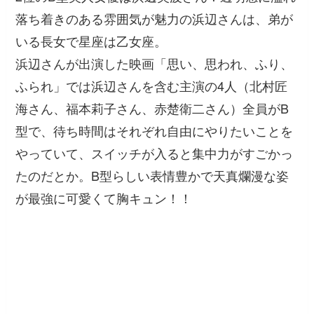
落ち着きのある雰囲気が魅力の浜辺さんは、弟が
いる長女で星座は乙女座。
浜辺さんが出演した映画「思い、思われ、ふり、
ふられ」では浜辺さんを含む主演の4人（北村匠
海さん、福本莉子さん、赤楚衛二さん）全員がB
型で、待ち時間はそれぞれ自由にやりたいことを
やっていて、スイッチが入ると集中力がすごかっ
たのだとか。B型らしい表情豊かで天真爛漫な姿
が最強に可愛くて胸キュン！！