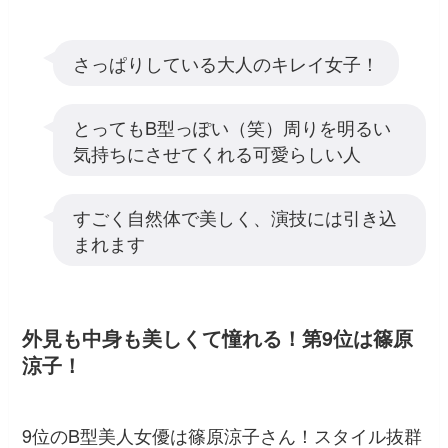
さっぱりしている大人のキレイ女子！
とってもB型っぽい（笑）周りを明るい
気持ちにさせてくれる可愛らしい人
すごく自然体で美しく、演技には引き込
まれます
外見も中身も美しくて憧れる！第9位は篠原
涼子！
9位のB型美人女優は篠原涼子さん！スタイル抜群