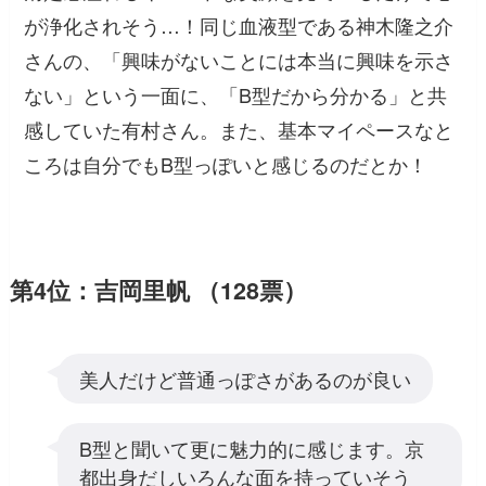
が浄化されそう…！同じ血液型である神木隆之介
さんの、「興味がないことには本当に興味を示さ
ない」という一面に、「B型だから分かる」と共
感していた有村さん。また、基本マイペースなと
ころは自分でもB型っぽいと感じるのだとか！
第4位：吉岡里帆 （128票）
美人だけど普通っぽさがあるのが良い
B型と聞いて更に魅力的に感じます。京
都出身だしいろんな面を持っていそう