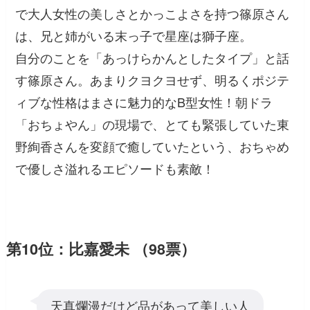
で大人女性の美しさとかっこよさを持つ篠原さん
は、兄と姉がいる末っ子で星座は獅子座。
自分のことを「あっけらかんとしたタイプ」と話
す篠原さん。あまりクヨクヨせず、明るくポジテ
ィブな性格はまさに魅力的なB型女性！朝ドラ
「おちょやん」の現場で、とても緊張していた東
野絢香さんを変顔で癒していたという、おちゃめ
で優しさ溢れるエピソードも素敵！
第10位：比嘉愛未 （98票）
天真爛漫だけど品があって美しい人