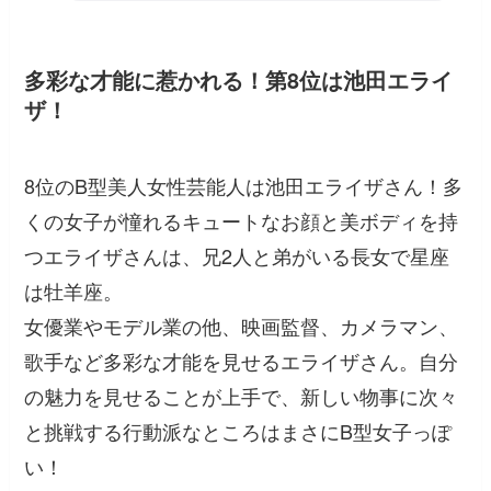
多彩な才能に惹かれる！第8位は池田エライ
ザ！
8位のB型美人女性芸能人は池田エライザさん！多
くの女子が憧れるキュートなお顔と美ボディを持
つエライザさんは、兄2人と弟がいる長女で星座
は牡羊座。
女優業やモデル業の他、映画監督、カメラマン、
歌手など多彩な才能を見せるエライザさん。自分
の魅力を見せることが上手で、新しい物事に次々
と挑戦する行動派なところはまさにB型女子っぽ
い！