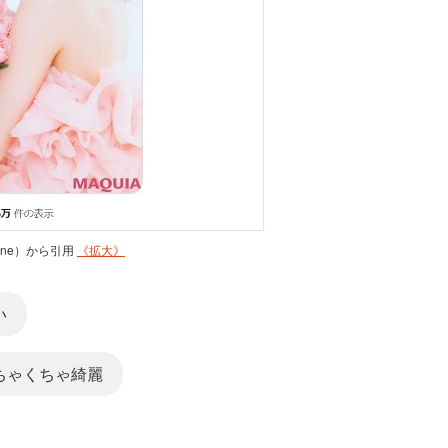
zine）から引用
《拡大》
い
ちゃくちゃ綺麗