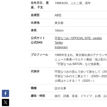
生年月日、 星
1986/6/20、ふたご座、寅年
座、 干支
血液型
AB型
出身地
東京都
身長
164cm
公式サイト
宇賀なつみ | OFFICIAL SITE - aestas
公式SNS
Twitter
Instagram
プロフィール
1986年生まれ、東京都出身のアナウン
ニュース教養バラエティ番組「池上彰のニ
「宇賀なつみ BATON」など他多数。
代表作
宇賀なつみの呑んで歩いて旅をして（20
宇賀なつみのそこ教えて！（2020～202
土曜はナニする！？（2020～）
職種
話す仕事
趣味・特技
旅行、読書、音楽、ドライブ、お酒、お