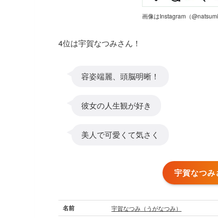
画像はInstagram（@nats
4位は宇賀なつみさん！
容姿端麗、頭脳明晰！
彼女の人生観が好き
美人で可愛くて気さく
宇賀なつみ
名前
宇賀なつみ（うがなつみ）