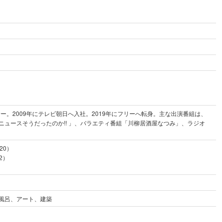
サー。2009年にテレビ朝日へ入社。2019年にフリーへ転身。主な出演番組は、
ュースそうだったのか!! 」、バラエティ番組「川柳居酒屋なつみ」、ラジオ
20）
2）
風呂、アート、建築