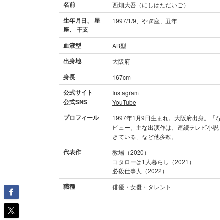
名前
西畑大吾（にしはただいご）
生年月日、 星
1997/1/9、やぎ座、丑年
座、 干支
血液型
AB型
出身地
大阪府
身長
167cm
公式サイト
Instagram
公式SNS
YouTube
プロフィール
1997年1月9日生まれ。大阪府出身。「
ビュー。主な出演作は、連続テレビ小説
きている」など他多数。
代表作
教場（2020）
コタローは1人暮らし（2021）
必殺仕事人（2022）
職種
俳優・女優・タレント