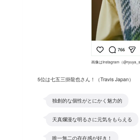
画像はInstagram（@ryuya_
5位は七五三掛龍也さん！（Travis Japan）
独創的な個性がとにかく魅力的
天真爛漫な明るさに元気をもらえる
唯一無二の存在感が好き！