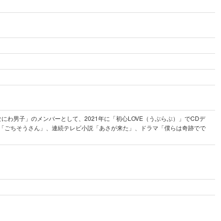
なにわ男子」のメンバーとして、2021年に「初心LOVE（うぶらぶ）」でCDデ
「ごちそうさん」、連続テレビ小説「あさが来た」、ドラマ「僕らは奇跡でで