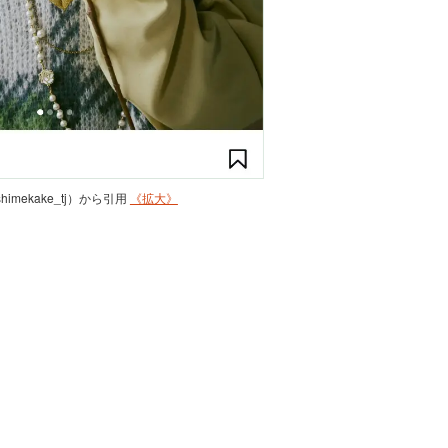
shimekake_tj）から引用
《拡大》