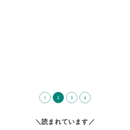
1
2
3
4
＼読まれています／