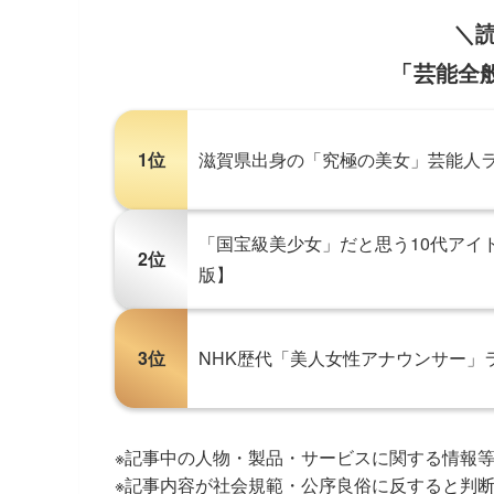
＼
「芸能全般
1位
滋賀県出身の「究極の美女」芸能人ラ
「国宝級美少女」だと思う10代アイド
2位
版】
3位
NHK歴代「美人女性アナウンサー」ラ
※記事中の人物・製品・サービスに関する情報
※記事内容が社会規範・公序良俗に反すると判