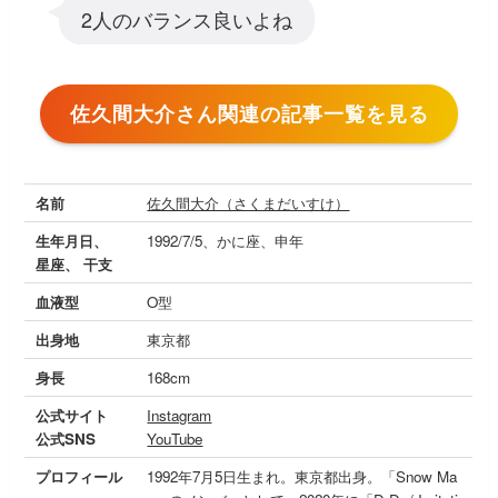
2人のバランス良いよね
佐久間大介さん関連の記事一覧を見る
名前
佐久間大介（さくまだいすけ）
生年月日、
1992/7/5、かに座、申年
星座、 干支
血液型
O型
出身地
東京都
身長
168cm
公式サイト
Instagram
公式SNS
YouTube
プロフィール
1992年7月5日生まれ。東京都出身。「Snow Ma