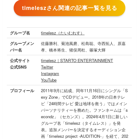
timeleszさん関連の記事一覧を見る
グループ名
timelesz（たいむれす）
グループメン
佐藤勝利、菊池風磨、松島聡、寺西拓人、原嘉
バー名
孝、橋本将生、猪俣周杜、篠塚大輝
公式サイト
timelesz｜STARTO ENTERTAINMENT
公式SNS
Twitter
Instagram
YouTube
プロフィール
2011年9月に結成、同年11月16日にシングル「S
exy Zone」でCDデビュー。2018年の日本テレ
ビ「24時間テレビ 愛は地球を救う」ではメイン
パーソナリティーを務めた。ファンネームは「s
econdz」（セカンズ）。2024年4月1日に新しい
グループ名「timelesz（タイムレス）」を発
表。追加メンバーを決定するオーディション企
画「timelesz project -AUDITION-」を経て、202