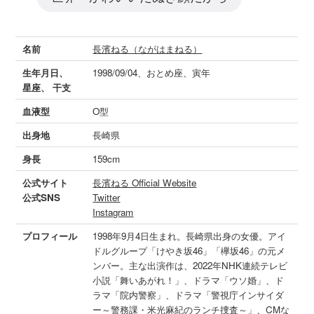
名前
長濱ねる（ながはまねる）
生年月日、
1998/09/04、おとめ座、寅年
星座、 干支
血液型
O型
出身地
長崎県
身長
159cm
公式サイト
長濱ねる Official Website
公式SNS
Twitter
Instagram
プロフィール
1998年9月4日生まれ。長崎県出身の女優。アイ
ドルグループ「けやき坂46」「欅坂46」の元メ
ンバー。主な出演作は、2022年NHK連続テレビ
小説「舞いあがれ！」、ドラマ「ウソ婚」、ド
ラマ「院内警察」、ドラマ「警視庁インサイダ
ー～警務課・米光麻紀のランチ捜査～」、CMな