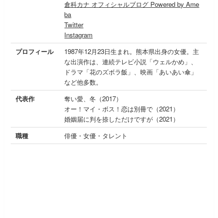
倉科カナ オフィシャルブログ Powered by Ame
ba
Twitter
Instagram
プロフィール
1987年12月23日生まれ。熊本県出身の女優。主
な出演作は、連続テレビ小説「ウェルかめ」、
ドラマ「花のズボラ飯」、映画「あいあい傘」
など他多数。
代表作
奪い愛、冬（2017）
オー！マイ・ボス！恋は別冊で（2021）
婚姻届に判を捺しただけですが（2021）
職種
俳優・女優・タレント