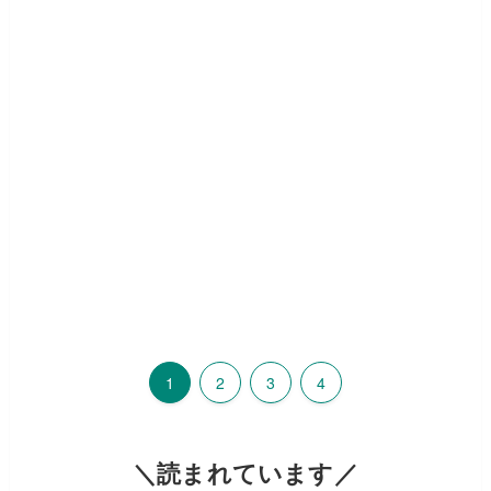
1
2
3
4
＼読まれています／