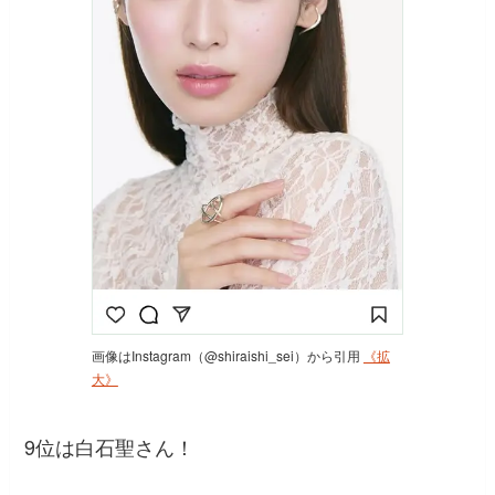
画像はInstagram（@shiraishi_sei）から引用
《拡
大》
9位は白石聖さん！