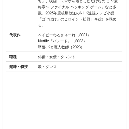
ち」、映画「スマホを落としただけなのに 〜最
終章〜 ファイナル ハッキング ゲーム」など多
数。2025年度後期放送のNHK連続テレビ小説
「ばけばけ」のヒロイン（松野トキ役）を務め
る。
代表作
ベイビーわるきゅーれ（2021）
Netflix『パレード』（2023）
墜落JKと廃人教師（2023）
職種
俳優・女優・タレント
趣味・特技
歌・ダンス