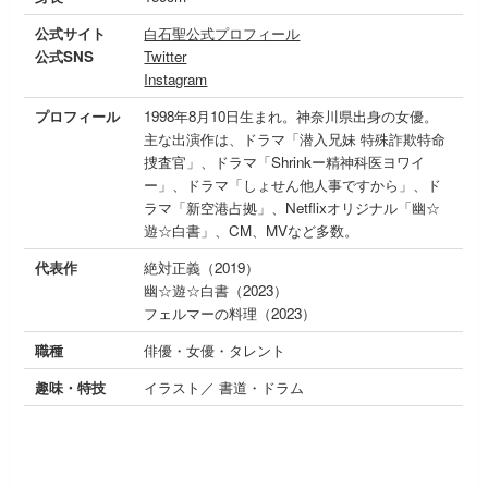
公式サイト
白石聖公式プロフィール
公式SNS
Twitter
Instagram
プロフィール
1998年8月10日生まれ。神奈川県出身の女優。
主な出演作は、ドラマ「潜入兄妹 特殊詐欺特命
捜査官」、ドラマ「Shrinkー精神科医ヨワイ
ー」、ドラマ「しょせん他人事ですから」、ド
ラマ「新空港占拠」、Netflixオリジナル「幽☆
遊☆白書」、CM、MVなど多数。
代表作
絶対正義（2019）
幽☆遊☆白書（2023）
フェルマーの料理（2023）
職種
俳優・女優・タレント
趣味・特技
イラスト／ 書道・ドラム