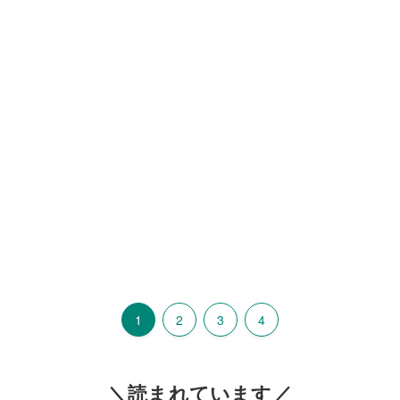
1
2
3
4
＼読まれています／