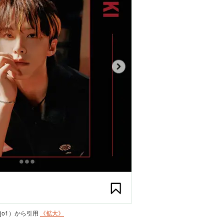
al_jo1）から引用
《拡大》