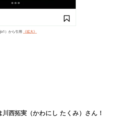
al_jo1）から引用
《拡大》
は川西拓実（かわにし たくみ）さん！