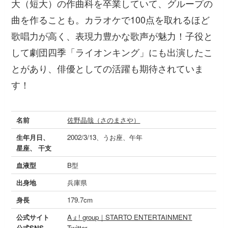
大（短大）の作曲科を卒業していて、グループの
曲を作ることも。カラオケで100点を取れるほど
歌唱力が高く、表現力豊かな歌声が魅力！子役と
して劇団四季「ライオンキング」にも出演したこ
とがあり、俳優としての活躍も期待されていま
す！
名前
佐野晶哉（さのまさや）
生年月日、
2002/3/13、うお座、午年
星座、 干支
血液型
B型
出身地
兵庫県
身長
179.7cm
公式サイト
Aぇ! group｜STARTO ENTERTAINMENT
公式SNS
Twitter