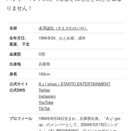
りません！
名前
末澤誠也（すえざわせいや）
生年月日、
1994/8/24、おとめ座、戌年
星座、 干支
血液型
O型
出身地
兵庫県
身長
163cm
公式サイト
Aぇ! group｜STARTO ENTERTAINMENT
公式SNS
Twitter
Instagram
YouTube
TikTok
プロフィール
1994年8月24日生まれ、兵庫県出身。「Aぇ! gro
up」のメンバーとして、2024年5月15日シング
ル「《A》BEGINNING」でメジャーデビュー。