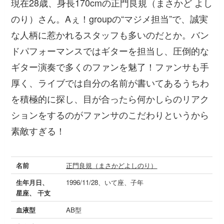
現在28歳、身長170cmの正門良規（まさかど よし
のり）さん。Aぇ！groupの“マジメ担当”で、誠実
な人柄に惹かれるスタッフも多いのだとか。バン
ドパフォーマンスではギターを担当し、圧倒的な
ギター演奏で多くのファンを魅了！ファンサも手
厚く、ライブでは自分の名前が書いてあるうちわ
を積極的に探し、目が合ったら何かしらのリアク
ションをするのがファンサのこだわりというから
素敵すぎる！
名前
正門良規（まさかどよしのり）
生年月日、
1996/11/28、いて座、子年
星座、 干支
血液型
AB型