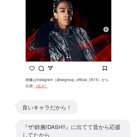
画像はInstagram（@aegroup_official_0515）から
引用
《拡大》
良いキャラだから！
『ザ!鉄腕!DASH!!』に出てて昔から応援
してたから