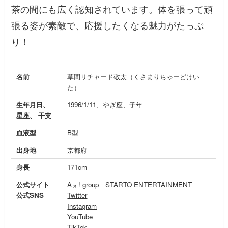
茶の間にも広く認知されています。体を張って頑
張る姿が素敵で、応援したくなる魅力がたっぷ
り！
名前
草間リチャード敬太（くさまりちゃーどけい
た）
生年月日、
1996/1/11、やぎ座、子年
星座、 干支
血液型
B型
出身地
京都府
身長
171cm
公式サイト
Aぇ! group｜STARTO ENTERTAINMENT
公式SNS
Twitter
Instagram
YouTube
TikTok