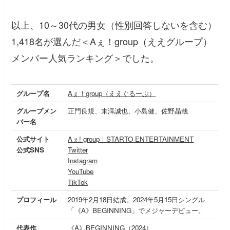
以上、10～30代の男女（性別回答しないを含む）
1,418名が選んだ＜Aぇ！group（ええグループ）
メンバー人気ランキング＞でした。
グループ名
Aぇ！group（ええぐるーぷ）
グループメン
正門良規、末澤誠也、小島健、佐野晶哉
バー名
公式サイト
Aぇ! group｜STARTO ENTERTAINMENT
公式SNS
Twitter
Instagram
YouTube
TikTok
プロフィール
2019年2月18日結成。2024年5月15日シングル
「《A》BEGINNING」でメジャーデビュー。
代表作
《A》BEGINNING（2024）