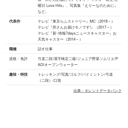
曜日 Love Hits』、写真集『えりーなのために』
など。
代表作
テレビ『東京らふストーリー』MC（2018～）
テレビ『所さんお届けモノです!』（2017～）
テレビ『新･情報7daysニュースキャスター』お
天気キャスター（2014～）
職種
話す仕事
資格・免許
弓道二段/漢字検定二級/ジュニア野菜ソムリエ/P
ADIオープンウォーター
趣味・特技
トレッキング/写真/ゴルフ/バドミントン/弓道
（二段）/口笛
出典：タレントデータバンク