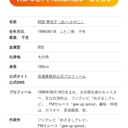
名前
阿部 華也子（あべ かやこ）
生年月日、
1996/06/18、ふたご座、子年
星座、 干支
血液型
B型
出身地
大分県
身長
165cm
公式サイト
所属事務所公式プロフィール
公式SNS
プロフィール
1996年06月18日生まれ、大分県出身のキャスタ
ー。主な出演作は、フジテレビ『めざましテレ
ビ』、FMサルース『gee up sprout』趣味・特技
は、カラオケ、音楽鑑賞、歌。
代表作
フジテレビ『めざましテレビ』
FMサルース『gee up sprout』