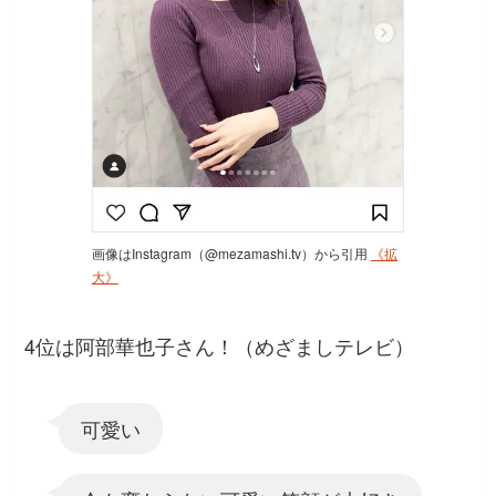
画像はInstagram（@mezamashi.tv）から引用
《拡
大》
4位は阿部華也子さん！（めざましテレビ）
可愛い