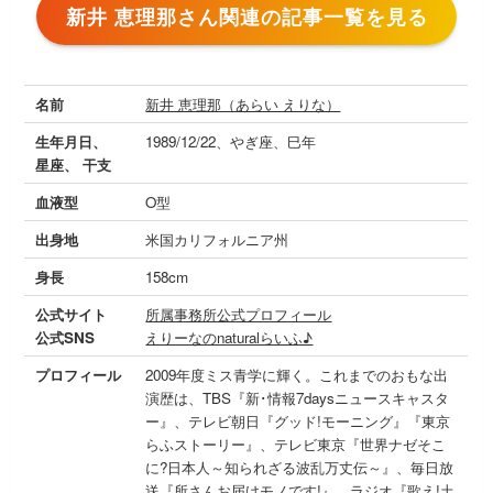
新井 恵理那さん関連の記事一覧を見る
名前
新井 恵理那（あらい えりな）
生年月日、
1989/12/22、やぎ座、巳年
星座、 干支
血液型
O型
出身地
米国カリフォルニア州
身長
158cm
公式サイト
所属事務所公式プロフィール
公式SNS
えりーなのnaturalらいふ♪
プロフィール
2009年度ミス青学に輝く。これまでのおもな出
演歴は、TBS『新･情報7daysニュースキャスタ
ー』、テレビ朝日『グッド!モーニング』『東京
らふストーリー』、テレビ東京『世界ナゼそこ
に?日本人～知られざる波乱万丈伝～』、毎日放
送『所さんお届けモノです!』、ラジオ『歌え!土