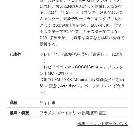
に就任。お天気お姉さんとして活躍し人気を得
る。2007年7月5日、オリコンの「好きなお天気
キャスター、気象予報士」ランキングで、女性
としては3回連続1位を獲得。2007年3月、早稲
田大学第一文学部卒業。キャスター業のほか、
CMに多数出演、写真集を発表など幅広い分野で
活躍する。
代表作
テレビ『NHK高校講座 芸術「書道I」』（2015
～）
テレビ『ゴゴスマ～GOGO!Smile!～』アシスタ
ントMC（2017～）
TOKYO FM『YKK AP presents 皆藤愛子の窓ca
fé ～窓辺でcafé time～』パーソナリティ（2018
～）
職種
話す仕事
趣味・特技
フラメンコ/バイオリン/音楽鑑賞/書道
出典：タレントデータバンク