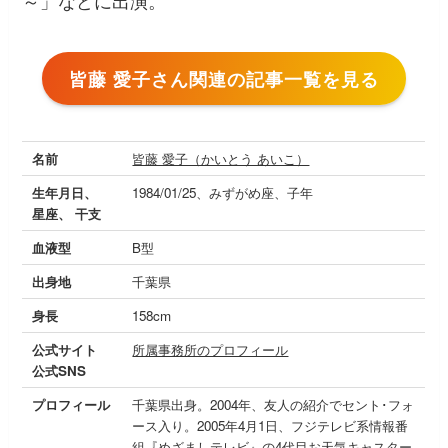
～」などに出演。
皆藤 愛子さん関連の記事一覧を見る
名前
皆藤 愛子（かいとう あいこ）
生年月日、
1984/01/25、みずがめ座、子年
星座、 干支
血液型
B型
出身地
千葉県
身長
158cm
公式サイト
所属事務所のプロフィール
公式SNS
プロフィール
千葉県出身。2004年、友人の紹介でセント･フォ
ース入り。2005年4月1日、フジテレビ系情報番
組『めざましテレビ』の4代目お天気キャスター