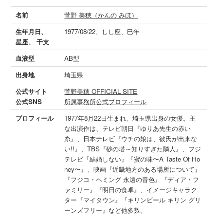
名前
菅野 美穂（かんの みほ）
生年月日、
1977/08/22、しし座、巳年
星座、 干支
血液型
AB型
出身地
埼玉県
公式サイト
菅野美穂 OFFICIAL SITE
公式SNS
所属事務所公式プロフィール
プロフィール
1977年8月22日生まれ、埼玉県出身の女優。主
な出演作は、テレビ朝日『ゆりあ先生の赤い
糸』、日本テレビ『ウチの娘は、彼氏が出来な
い!!』、TBS『砂の塔～知りすぎた隣人』、フジ
テレビ『結婚しない』『蜜の味〜A Taste Of Ho
ney〜』、映画『近畿地方のある場所について』
『フジコ・ヘミング 永遠の音色』『ディア・フ
ァミリー』『明日の食卓』、イメージキャラク
ター『マイタウン』『キリンビール キリン グリ
ーンズフリー』など他多数。