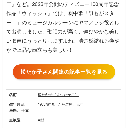
王」など。2023年公開のディズニー100周年記念
作品「ウィッシュ」では、劇中歌「誰もがスタ
ー！」のミュージカルシーンにヤマアラシ役とし
て出演しました。歌唱力が高く、伸びやかな美し
い歌声にうっとりしますよね。清楚感溢れる爽や
かで上品な顔立ちも美しい！
松たか子さん関連の記事一覧を見る
名前
松たか子（まつたかこ）
生年月日、
1977/6/10、ふたご座、巳年
星座、 干支
血液型
A型