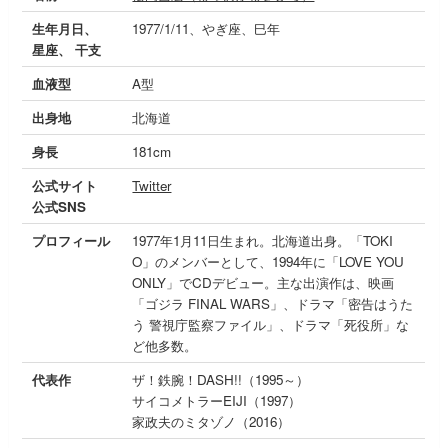
生年月日、
1977/1/11、やぎ座、巳年
星座、 干支
血液型
A型
出身地
北海道
身長
181cm
公式サイト
Twitter
公式SNS
プロフィール
1977年1月11日生まれ。北海道出身。「TOKI
O」のメンバーとして、1994年に「LOVE YOU
ONLY」でCDデビュー。主な出演作は、映画
「ゴジラ FINAL WARS」、ドラマ「密告はうた
う 警視庁監察ファイル」、ドラマ「死役所」な
ど他多数。
代表作
ザ！鉄腕！DASH!!（1995～）
サイコメトラーEIJI（1997）
家政夫のミタゾノ（2016）