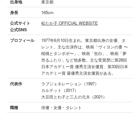
出身地
東京都
身長
165cm
公式サイト
松たか子 OFFICIAL WEBSITE
公式SNS
プロフィール
1977年6月10日生まれ。東京都出身の女優、タ
レント。主な出演作は、映画「ヴィヨンの妻 〜
桜桃とタンポポ〜」、映画「告白」、映画「夢
売るふたり」など他多数。主な受賞歴に第28回
日本アカデミー賞 優秀主演女優賞、第33回日本
アカデミー賞 最優秀主演女優賞がある。
代表作
ラブジェネレーション（1997）
カルテット（2017）
大豆田とわ子と三人の元夫（2021）
職種
俳優・女優・タレント