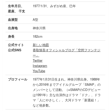
生年月日、
1977/1/31、みずがめ座、巳年
星座、 干支
血液型
A型
出身地
神奈川県
身長
182cm
公式サイト
新しい地図
公式SNS
香取慎吾オフィシャルブログ「空想ファンテジ
ー」
Twitter
Instagram
YouTube
プロフィール
1977年1月31日生まれ。神奈川県出身。1988年
から2016年までアイドルグループ「SMAP」の
メンバーとして活動。（※SMAPのCDデビュー
は1991年）主な出演作はドラマ「ドク」、ドラ
マ「人にやさしく」、大河ドラマ「新選組！」
など他多数。