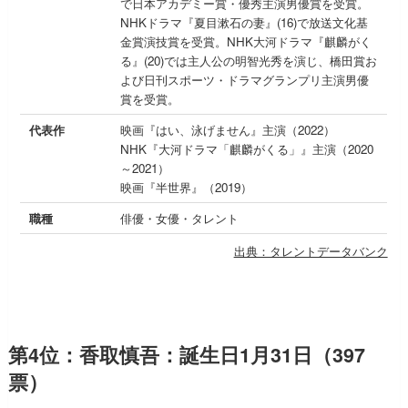
で日本アカデミー賞・優秀主演男優賞を受賞。
NHKドラマ『夏目漱石の妻』(16)で放送文化基
金賞演技賞を受賞。NHK大河ドラマ『麒麟がく
る』(20)では主人公の明智光秀を演じ、橋田賞お
よび日刊スポーツ・ドラマグランプリ主演男優
賞を受賞。
代表作
映画『はい、泳げません』主演（2022）
NHK『大河ドラマ「麒麟がくる」』主演（2020
～2021）
映画『半世界』（2019）
職種
俳優・女優・タレント
出典：タレントデータバンク
第4位：香取慎吾：誕生日1月31日（397
票）