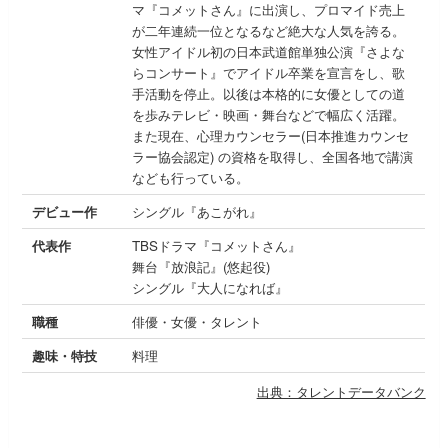
マ『コメットさん』に出演し、プロマイド売上
が二年連続一位となるなど絶大な人気を誇る。
女性アイドル初の日本武道館単独公演『さよな
らコンサート』でアイドル卒業を宣言をし、歌
手活動を停止。以後は本格的に女優としての道
を歩みテレビ・映画・舞台などで幅広く活躍。
また現在、心理カウンセラー(日本推進カウンセ
ラー協会認定) の資格を取得し、全国各地で講演
なども行っている。
デビュー作
シングル『あこがれ』
代表作
TBSドラマ『コメットさん』
舞台『放浪記』(悠起役)
シングル『大人になれば』
職種
俳優・女優・タレント
趣味・特技
料理
出典：タレントデータバンク