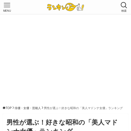
MENU
検索
TOP
俳優・女優・芸能人
男性が選ぶ！好きな昭和の「美人マドンナ女優」ランキング
男性が選ぶ！好きな昭和の「美人マド