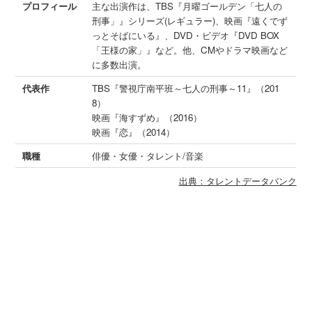
プロフィール
主な出演作は、TBS『月曜ゴールデン「七人の
刑事」』シリーズ(レギュラー)、映画『遠くでず
っとそばにいる』、DVD・ビデオ『DVD BOX
「王様の家」』など。他、CMやドラマ映画など
に多数出演。
代表作
TBS『警視庁南平班～七人の刑事～11』（201
8）
映画『海すずめ』（2016）
映画『恋』（2014）
職種
俳優・女優・タレント/音楽
出典：タレントデータバンク