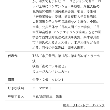
か、海外でもテレビ･ユーロビジョンで西ヨーロ
ッパ全域にワンマンショーを放映。厚生大臣の
私的詰問機関「国民健康会議」委員、厚生省
「医療審議会」委員、酒田短期大学客員講師、
大阪国際女子大学客員講師などを歴任。全国の
企業、公共団体や「日本人間ドック学会」「日
本医学会総会･アンチエイジング企画」などの医
学会で西野流呼吸法の講演を実施。兵庫県川西
市「源氏のふるさと大使」、水戸大使なども務
める。特技の合気道は、四段の腕前。
代表作
TBS『水戸黄門』第16部～第41部レギュラー出
演
映画『夜のバラを消せ』
ミュージカル『シュガー』
職種
俳優・女優・タレント
好きな映画
ローマの休日
尊敬する人
両親/西野皓三 先生
出典：タレントデータバンク