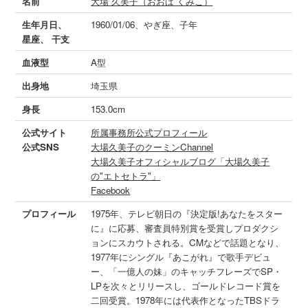
名前
大場 久美子（おおば くみこ）
生年月日、
1960/01/06、やぎ座、子年
星座、 干支
血液型
A型
出身地
埼玉県
身長
153.0cm
公式サイト
所属事務所公式プロフィール
公式SNS
大場久美子のクーミンChannel
大場久美子オフィシャルブログ「大場久美子
の"エトセトラ"」
Facebook
プロフィール
1975年、テレビ朝日の『決定版!あなたをスター
に』に応募、審査員特別賞を受賞しプロダクシ
ョンにスカウトされる。CMなどで話題となり、
1977年にシングル『あこがれ』で歌手デビュ
ー、「一億人の妹」のキャッチフレーズでSP・
LPを次々とリリースし、ゴールドレコード賞を
二回受賞。1978年には代表作となったTBSドラ