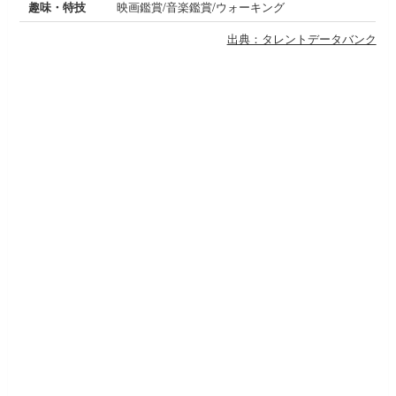
趣味・特技
映画鑑賞/音楽鑑賞/ウォーキング
出典：タレントデータバンク