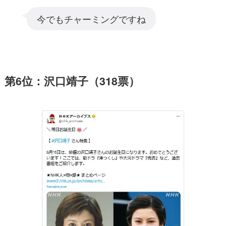
今でもチャーミングですね
第6位：沢口靖子（318票）