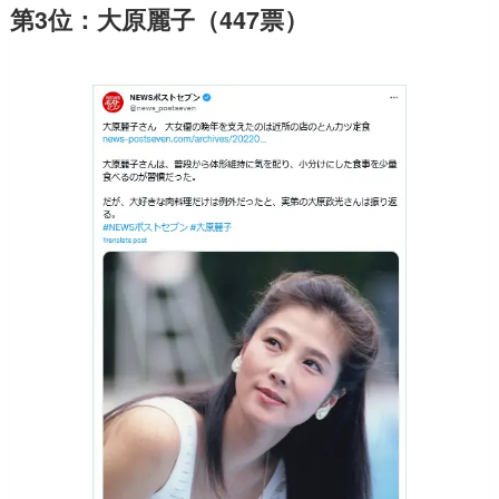
第3位：大原麗子（447票）