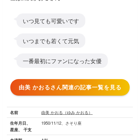
いつ見ても可愛いです
いつまでも若くて元気
一番最初にファンになった女優
由美 かおるさん関連の記事一覧を見る
名前
由美 かおる（ゆみ かおる）
生年月日、
1950/11/12、さそり座
星座、 干支