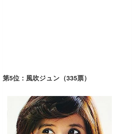
第5位：風吹ジュン（335票）