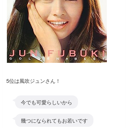
5位は風吹ジュンさん！
今でも可愛らしいから
幾つになられてもお若いです