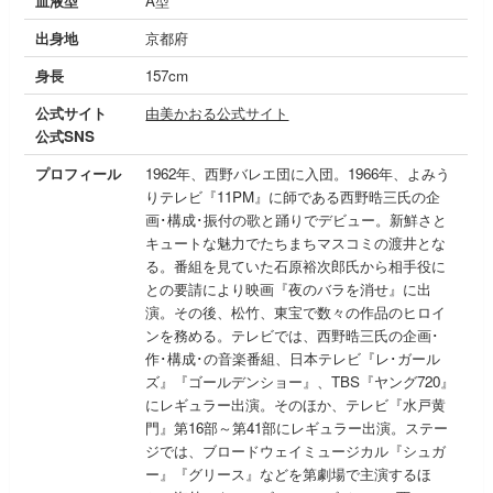
血液型
A型
出身地
京都府
身長
157cm
公式サイト
由美かおる公式サイト
公式SNS
プロフィール
1962年、西野バレエ団に入団。1966年、よみう
りテレビ『11PM』に師である西野晧三氏の企
画･構成･振付の歌と踊りでデビュー。新鮮さと
キュートな魅力でたちまちマスコミの渡井とな
る。番組を見ていた石原裕次郎氏から相手役に
との要請により映画『夜のバラを消せ』に出
演。その後、松竹、東宝で数々の作品のヒロイ
ンを務める。テレビでは、西野晧三氏の企画･
作･構成･の音楽番組、日本テレビ『レ･ガール
ズ』『ゴールデンショー』、TBS『ヤング720』
にレギュラー出演。そのほか、テレビ『水戸黄
門』第16部～第41部にレギュラー出演。ステー
ジでは、ブロードウェイミュージカル『シュガ
ー』『グリース』などを第劇場で主演するほ