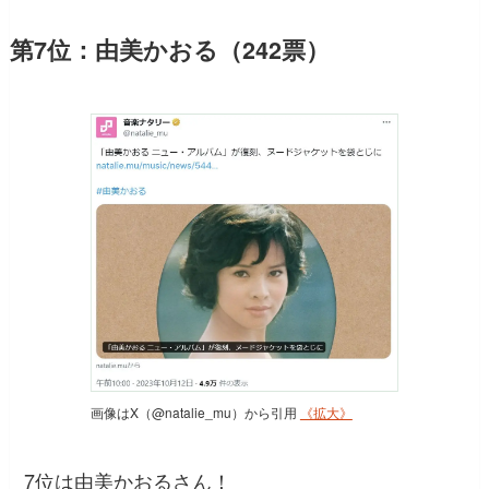
第7位：由美かおる（242票）
画像はX（@natalie_mu）から引用
《拡大》
7位は由美かおるさん！