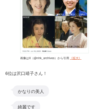
画像はX（@nhk_archives）から引用
《拡大》
6位は沢口靖子さん！
かなりの美人
綺麗です