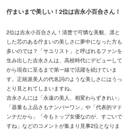
佇まいまで美しい！2位は吉永小百合さん！
2位は吉永小百合さん！清楚で可憐な美貌、凛と
した芯のある佇まいの美しさに夢中になった方も
多いのでは？「サユリスト」と呼ばれるファンを
生み出した吉永さんは、高校時代にデビューして
から現在に至るまで第一線で活躍を続けていま
す。正統派美人の代名詞のような美しさにはうっ
とり見とれてしまいますね。
吉永さんには
「永遠の美人、相変わらずきれい」
「器量も上品さもナンバーワン」
や
「代表的マド
ンナだから」「今もトップ女優なのが、すごいで
すね」
などのコメントが集まり見事2位となりま