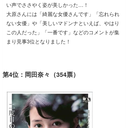
い声でささやく姿が美しかった…！
大原さんには
「綺麗な女優さんです」「忘れられ
ない女優」
や
「美しいマドンナといえば、やはり
この人だった」「一番です」
などのコメントが集
まり見事3位となりました！
第4位：岡田奈々（354票）