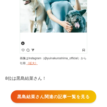
画像はInstagram（@yuinakuroshima_official）から
引用
《拡大》
8位は黒島結菜さん！
黒島結菜さん関連の記事一覧を見る