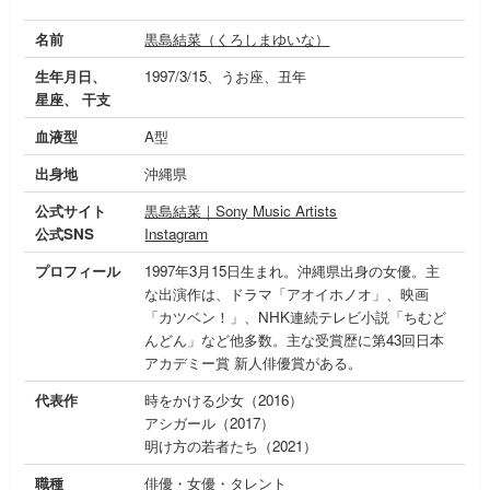
名前
黒島結菜（くろしまゆいな）
生年月日、
1997/3/15、うお座、丑年
星座、 干支
血液型
A型
出身地
沖縄県
公式サイト
黒島結菜｜Sony Music Artists
公式SNS
Instagram
プロフィール
1997年3月15日生まれ。沖縄県出身の女優。主
な出演作は、ドラマ「アオイホノオ」、映画
「カツベン！」、NHK連続テレビ小説「ちむど
んどん」など他多数。主な受賞歴に第43回日本
アカデミー賞 新人俳優賞がある。
代表作
時をかける少女（2016）
アシガール（2017）
明け方の若者たち（2021）
職種
俳優・女優・タレント