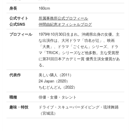
身長
160cm
公式サイト
所属事務所公式プロフィール
公式SNS
仲間由紀恵オフィシャルブログ
プロフィール
1979年10月30日生まれ。沖縄県出身の女優。主
な出演作は、大河ドラマ「功名が辻」、映画
「大奥」、ドラマ「ごくせん」シリーズ、ドラ
マ「TRICK」シリーズなど他多数。主な受賞歴
に第31回日本アカデミー賞 優秀主演女優賞があ
る。
代表作
美しい隣人（2011）
24 Japan（2020）
ちむどんどん（2022）
職種
俳優・女優・タレント
趣味・特技
ドライブ・スキューバーダイビング・琉球舞踊
（宮城流）