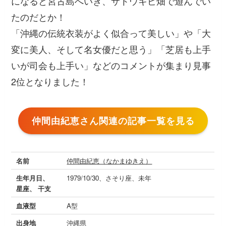
になると宮古島へいき、サトウキビ畑で遊んでい
たのだとか！
「沖縄の伝統衣装がよく似合って美しい」
や
「大
変に美人、そして名女優だと思う」「芝居も上手
いが司会も上手い」
などのコメントが集まり見事
2位となりました！
仲間由紀恵さん関連の記事一覧を見る
名前
仲間由紀恵（なかまゆきえ）
生年月日、
1979/10/30、さそり座、未年
星座、 干支
血液型
A型
出身地
沖縄県