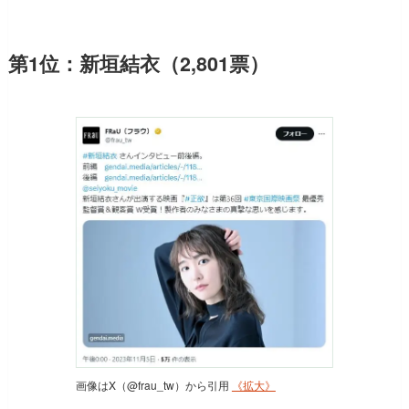
第1位：新垣結衣（2,801票）
画像はX（@frau_tw）から引用
《拡大》