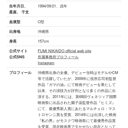
生年月日、
1994/09/21、戌年
星座、 干支
血液型
O型
出身地
沖縄県
身長
157cm
公式サイト
FUMI NIKAIDO official web site
公式SNS
所属事務所プロフィール
Instagram
プロフィール
沖縄県出身の女優。デビュー当時はモデルやCM
等で活躍していたが、2009年に役所広司初監督
作品『ガマの油』にて映画デビューを果たして
以来、その演技力が評判となり多くの作品に出
演する。2011年には、第68回ヴェネツィア国際
映画祭に出品された園子温監督作品『ヒミズ』
にて、最優秀新人賞にあたるマルチェロ・マス
トロヤンニ賞を受賞、2014年には出演した映画
『私の男』がモスクワ映画祭にて最優秀作品賞
を受賞。現在映画界で欠かせない存在となって