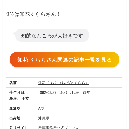
9位は知花くららさん！
知的なところが大好きです
知花 くららさん関連の記事一覧を見る
名前
知花 くらら（ちばな くらら）
生年月日、
1982/03/27、おひつじ座、戌年
星座、 干支
血液型
A型
出身地
沖縄県
公式サイト
所属事務所公式プロフィール