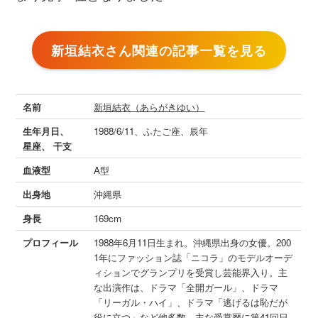
新垣結衣さん関連の記事一覧を見る
名前
新垣結衣（あらがきゆい）
生年月日、
1988/6/11、ふたご座、辰年
星座、 干支
血液型
A型
出身地
沖縄県
身長
169cm
プロフィール
1988年6月11日生まれ。沖縄県出身の女優。200
1年にファッション誌「ニコラ」のモデルオーデ
ィションでグランプリを受賞し芸能界入り。主
な出演作は、ドラマ「全開ガール」、ドラマ
「リーガル・ハイ」、ドラマ「逃げるは恥だが
役に立つ」など他多数。主な受賞歴に第41回日