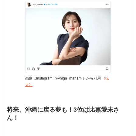
画像はInstagram（@higa_manami）から引用
《拡
大》
将来、沖縄に戻る夢も！3位は比嘉愛未さ
ん！