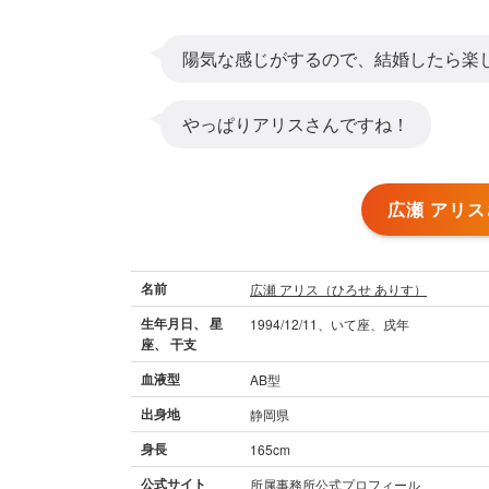
陽気な感じがするので、結婚したら楽
やっぱりアリスさんですね！
広瀬 アリ
名前
広瀬 アリス（ひろせ ありす）
生年月日、 星
1994/12/11、いて座、戌年
座、 干支
血液型
AB型
出身地
静岡県
身長
165cm
公式サイト
所属事務所公式プロフィール