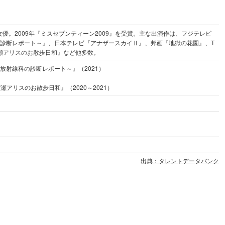
の女優。2009年『ミスセブンティーン2009』を受賞。主な出演作は、フジテレビ
の診断レポート～』、日本テレビ『アナザースカイⅡ』、邦画『地獄の花園』、T
nts広瀬アリスのお散歩日和』など他多数。
放射線科の診断レポート～』（2021）
ts広瀬アリスのお散歩日和』（2020～2021）
出典：タレントデータバンク