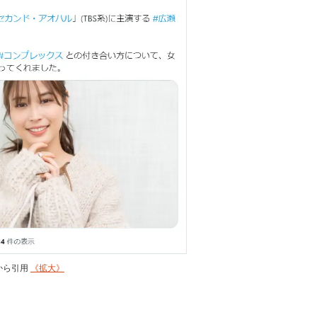
l）から引用
《拡大》