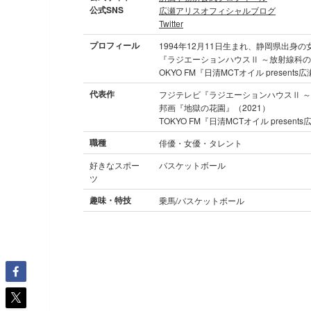
公式SNS
広瀬アリスオフィシャルブログ
Twitter
プロフィール
1994年12月11日生まれ、静岡県出身
『ラジエーションハウスⅡ ～放射線科
OKYO FM『日清MCTオイル prese
代表作
フジテレビ『ラジエーションハウスⅡ ～
邦画『地獄の花園』（2021）
TOKYO FM『日清MCTオイル presen
職種
俳優・女優・タレント
好きなスポー
バスケットボール
ツ
趣味・特技
乗馬/バスケットボール