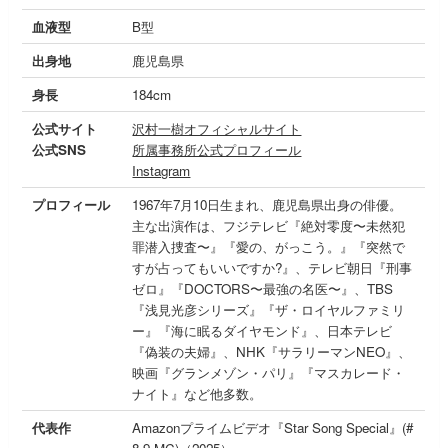
血液型
B型
出身地
鹿児島県
身長
184cm
公式サイト
沢村一樹オフィシャルサイト
公式SNS
所属事務所公式プロフィール
Instagram
プロフィール
1967年7月10日生まれ、鹿児島県出身の俳優。
主な出演作は、フジテレビ『絶対零度〜未然犯
罪潜入捜査〜』『愛の、がっこう。』『突然で
すが占ってもいいですか?』、テレビ朝日『刑事
ゼロ』『DOCTORS〜最強の名医〜』、TBS
『浅見光彦シリーズ』『ザ・ロイヤルファミリ
ー』『海に眠るダイヤモンド』、日本テレビ
『偽装の夫婦』、NHK『サラリーマンNEO』、
映画『グランメゾン・パリ』『マスカレード・
ナイト』など他多数。
代表作
Amazonプライムビデオ『Star Song Special』(#