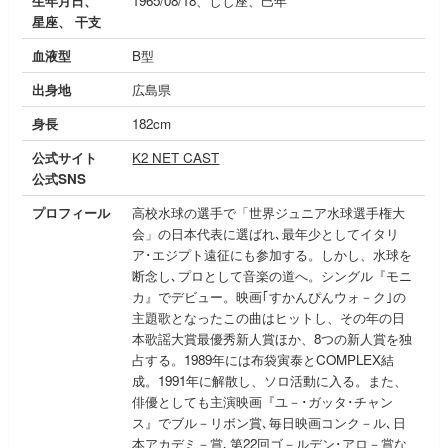
生年月日、
1965/08/18、しし座、巳年
星座、 干支
血液型
B型
出身地
広島県
身長
182cm
公式サイト
K2 NET CAST
公式SNS
プロフィール
高校水球の選手で「世界ジュニア水球選手権大
会」の日本代表に選ばれ､最年少としてイタリ
ア･エジプト遠征にも参加する。しかし、水球を
断念し､プロとして音楽の道へ。シングル『モニ
カ』でデビュー。映画｢すかんぴんウォ－ク｣の
主題歌となったこの曲はヒットし、その年の日
本歌謡大賞最優秀新人賞ほか、8つの新人賞を独
占する。1989年には布袋寅泰とCOMPLEX結
成。1991年に解散し、ソロ活動に入る。また、
俳優としても主演映画『ユ－･ガッタ･チャン
ス』でブル－リボン賞､毎日映画コンク－ル､日
本アカデミ－賞､第22回ゴ－ルデン･アロ－賞な