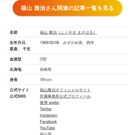
福山 雅治さん関連の記事一覧を見る
名前
福山 雅治（ふくやま まさはる）
生年月日、
1969/02/06、みずがめ座、酉年
星座、 干支
血液型
O型
出身地
長崎県
身長
181cm
公式サイト
福山雅治オフィシャルサイト
公式SNS
所属事務所公式プロフィール
微博 weibo
Twitter
Instagram
Facebook
YouTube
福山屋