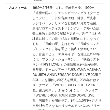
プロフィール
1969年2月6日生まれ。長崎県出身。1990年、
「追憶の雨の中」でシンガーソングライターと
してデビュー。以降音楽活動、俳優、写真家、
ラジオパーソナリティなど幅広い分野で活躍。
男性ソロアーティスト「シングル・アルバム総
売上枚数」歴代1位記録を更新中。近年では社会
課題に対しての取り組みも積極的におこなって
おり、「長崎の変」をはじめ、「長崎クスノキ
プロジェクト」等を通じて幅広く活動してい
る。音楽デビュー35周年イヤーを迎えた2025年
には『ブラック・ショーマン』、『映画ラスト
マン -FIRST LOVE-』の主演映画2作品が公開。
同年夏、ドームツアー「FUKUYAMA MASAHA
RU 35TH ANNIVERSARY DOME LIVE 2025 //
SOUL」を開催し20万人を動員。2026年にはア
リーナツアー「WE'RE BROS. TOUR 2026
龍、雷乃発声」、さらに8月にはドームライブ
「WE'RE BROS. TOUR 2026 DOME LIVE
龍、涼風至」を開催予定。9月には5年9ヶ月ぶり
自身13作目となるオリジナルアルバムのリリー