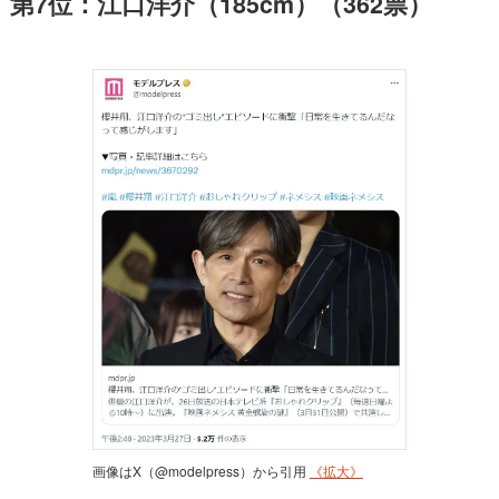
第7位：江口洋介（185cm）（362票）
画像はX（@modelpress）から引用
《拡大》