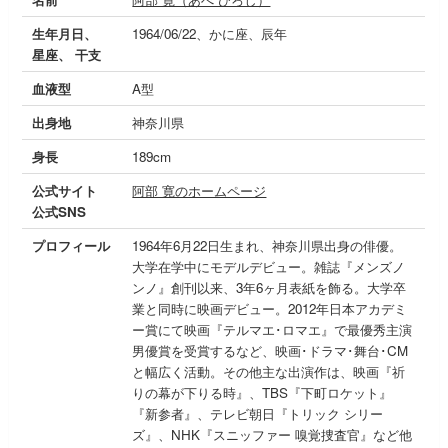
生年月日、
1964/06/22、かに座、辰年
星座、 干支
血液型
A型
出身地
神奈川県
身長
189cm
公式サイト
阿部 寛のホームページ
公式SNS
プロフィール
1964年6月22日生まれ、神奈川県出身の俳優。
大学在学中にモデルデビュー。雑誌『メンズノ
ンノ』創刊以来、3年6ヶ月表紙を飾る。大学卒
業と同時に映画デビュー。2012年日本アカデミ
ー賞にて映画『テルマエ･ロマエ』で最優秀主演
男優賞を受賞するなど、映画･ドラマ･舞台･CM
と幅広く活動。その他主な出演作は、映画『祈
りの幕が下りる時』、TBS『下町ロケット』
『新参者』、テレビ朝日『トリック シリー
ズ』、NHK『スニッファー 嗅覚捜査官』など他