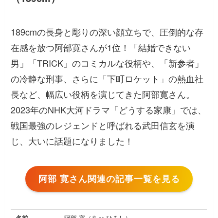
189cmの長身と彫りの深い顔立ちで、圧倒的な存
在感を放つ阿部寛さんが1位！「結婚できない
男」「TRICK」のコミカルな役柄や、「新参者」
の冷静な刑事、さらに「下町ロケット」の熱血社
長など、幅広い役柄を演じてきた阿部寛さん。
2023年のNHK大河ドラマ「どうする家康」では、
戦国最強のレジェンドと呼ばれる武田信玄を演
じ、大いに話題になりました！
阿部 寛さん関連の記事一覧を見る
名前
阿部 寛（あべ ひろし）