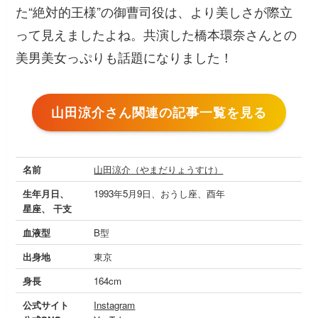
た“絶対的王様”の御曹司役は、より美しさが際立
って見えましたよね。共演した橋本環奈さんとの
美男美女っぷりも話題になりました！
山田涼介さん関連の記事一覧を見る
名前
山田涼介（やまだりょうすけ）
生年月日、
1993年5月9日、おうし座、酉年
星座、 干支
血液型
B型
出身地
東京
身長
164cm
公式サイト
Instagram