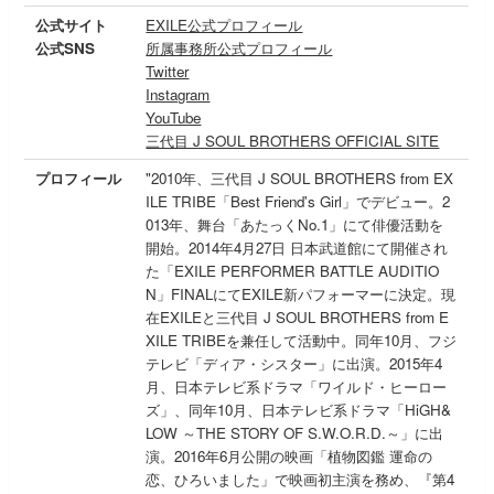
公式サイト
EXILE公式プロフィール
公式SNS
所属事務所公式プロフィール
Twitter
Instagram
YouTube
三代目 J SOUL BROTHERS OFFICIAL SITE
プロフィール
"2010年、三代目 J SOUL BROTHERS from EX
ILE TRIBE「Best Friend's Girl」でデビュー。2
013年、舞台「あたっくNo.1」にて俳優活動を
開始。2014年4月27日 日本武道館にて開催され
た「EXILE PERFORMER BATTLE AUDITIO
N」FINALにてEXILE新パフォーマーに決定。現
在EXILEと三代目 J SOUL BROTHERS from E
XILE TRIBEを兼任して活動中。同年10月、フジ
テレビ「ディア・シスター」に出演。2015年4
月、日本テレビ系ドラマ「ワイルド・ヒーロー
ズ」、同年10月、日本テレビ系ドラマ「HiGH&
LOW ～THE STORY OF S.W.O.R.D.～」に出
演。2016年6月公開の映画「植物図鑑 運命の
恋、ひろいました」で映画初主演を務め、『第4