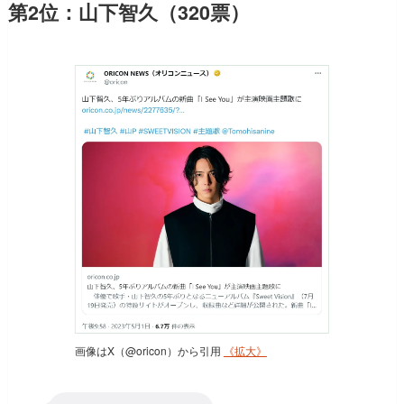
第2位：山下智久（320票）
画像はX（@oricon）から引用
《拡大》