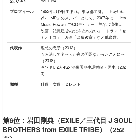
公式SNS
YouTube
プロフィール
1993年5月9日生まれ。東京都出身。「Hey! Sa
y! JUMP」のメンバーとして、2007年に「Ultra
Music Power」でCDデビュー。主な出演作は、
映画「記憶屋 あなたを忘れない」、ドラマ「セ
ミオトコ」、映画「暗殺教室」など他多数。
代表作
理想の息子（2012）
もみ消して冬〜わが家の問題なかったことに〜
（2018）
キワドい2人-K2- 池袋署刑事課神崎・黒木（202
0）
職種
俳優・女優・タレント
第6位：岩田剛典（EXILE／三代目 J SOUL
BROTHERS from EXILE TRIBE）（252