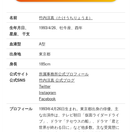
名前
竹内涼真（たけうちりょうま）
生年月日、
1993/4/26、牡牛座、酉年
星座、 干支
血液型
A型
出身地
東京都
身長
185cm
公式サイト
所属事務所公式プロフィール
公式SNS
竹内涼真 公式ブログ
Twitter
Instagram
Facebook
プロフィール
1993年4月26日生まれ。東京都出身の俳優。主
な出演作は、テレビ朝日「仮面ライダードライ
ブ」、ドラマ「テセウスの船」、ドラマ「君と
世界が終わる日に」など他多数。主な受賞歴に