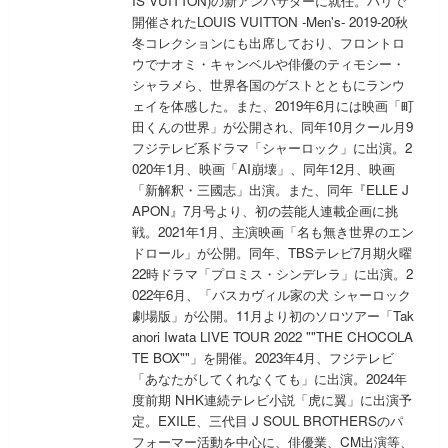
IS VUITTON)の新アンバサダーに就任。パリで
開催されたLOUIS VUITTON -Men's- 2019-20秋
冬コレクションにも出席しており、フロントロ
ウでナオミ・キャンベルや俳優のティモシー・
シャラメら、世界各国のゲストとともにランウ
ェイを体感した。また、2019年6月には映画「町
田くんの世界」が公開され、同年10月クール月9
フジテレビ系ドラマ「シャーロック」に出演。2
020年1月、映画「AI崩壊」、同年12月、映画
「新解釈・三國志」出演。また、同年『ELLE J
APON』7月号より、初の芸能人連載企画に挑
戦。2021年1月、主演映画「名も無き世界のエン
ドロール」が公開。同年、TBSテレビ7月期火曜
22時ドラマ「プロミス・シンデレラ」に出演。2
022年6月、「バスカヴィル家の犬 シャーロック
劇場版」が公開。11月より初のソロツアー「Tak
anori Iwata LIVE TOUR 2022 ""THE CHOCOLA
TE BOX""」を開催。2023年4月、フジテレビ
「あなたがしてくれなくても」に出演。2024年
度前期 NHK連続テレビ小説「虎に翼」に出演予
定。EXILE、三代目 J SOUL BROTHERSのパ
フォーマー活動を中心に、俳優業、CM出演等、