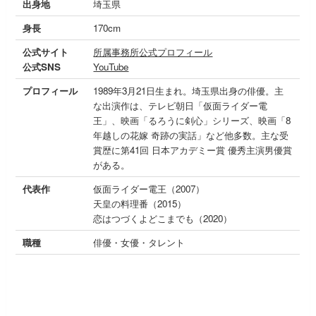
出身地
埼玉県
身長
170cm
公式サイト
所属事務所公式プロフィール
公式SNS
YouTube
プロフィール
1989年3月21日生まれ。埼玉県出身の俳優。主
な出演作は、テレビ朝日「仮面ライダー電
王」、映画「るろうに剣心」シリーズ、映画「8
年越しの花嫁 奇跡の実話」など他多数。主な受
賞歴に第41回 日本アカデミー賞 優秀主演男優賞
がある。
代表作
仮面ライダー電王（2007）
天皇の料理番（2015）
恋はつづくよどこまでも（2020）
職種
俳優・女優・タレント