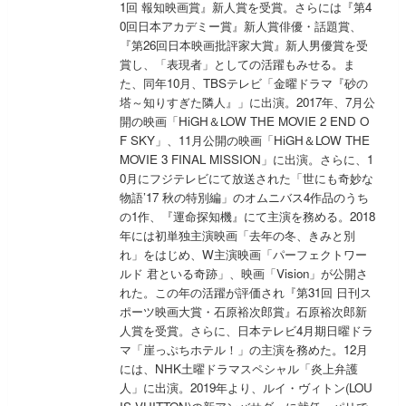
1回 報知映画賞』新人賞を受賞。さらには『第4
0回日本アカデミー賞』新人賞俳優・話題賞、
『第26回日本映画批評家大賞』新人男優賞を受
賞し、「表現者」としての活躍もみせる。ま
た、同年10月、TBSテレビ「金曜ドラマ『砂の
塔～知りすぎた隣人』」に出演。2017年、7月公
開の映画「HiGH＆LOW THE MOVIE 2 END O
F SKY」、11月公開の映画「HiGH＆LOW THE
MOVIE 3 FINAL MISSION」に出演。さらに、1
0月にフジテレビにて放送された「世にも奇妙な
物語’17 秋の特別編」のオムニバス4作品のうち
の1作、『運命探知機』にて主演を務める。2018
年には初単独主演映画「去年の冬、きみと別
れ」をはじめ、W主演映画「パーフェクトワー
ルド 君といる奇跡」、映画「Vision」が公開さ
れた。この年の活躍が評価され『第31回 日刊ス
ポーツ映画大賞・石原裕次郎賞』石原裕次郎新
人賞を受賞。さらに、日本テレビ4月期日曜ドラ
マ「崖っぷちホテル！」の主演を務めた。12月
には、NHK土曜ドラマスペシャル「炎上弁護
人」に出演。2019年より、ルイ・ヴィトン(LOU