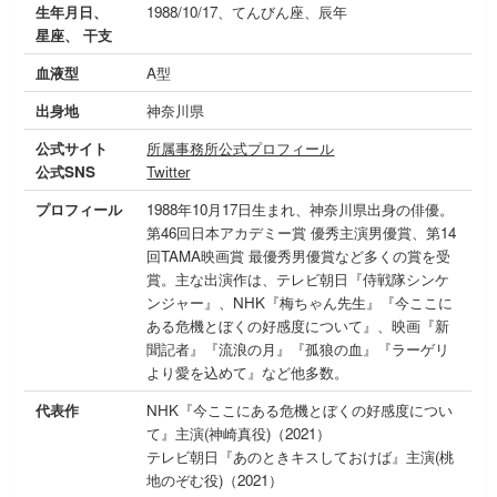
生年月日、
1988/10/17、てんびん座、辰年
星座、 干支
血液型
A型
出身地
神奈川県
公式サイト
所属事務所公式プロフィール
公式SNS
Twitter
プロフィール
1988年10月17日生まれ、神奈川県出身の俳優。
第46回日本アカデミー賞 優秀主演男優賞、第14
回TAMA映画賞 最優秀男優賞など多くの賞を受
賞。主な出演作は、テレビ朝日『侍戦隊シンケ
ンジャー』、NHK『梅ちゃん先生』『今ここに
ある危機とぼくの好感度について』、映画『新
聞記者』『流浪の月』『孤狼の血』『ラーゲリ
より愛を込めて』など他多数。
代表作
NHK『今ここにある危機とぼくの好感度につい
て』主演(神崎真役)（2021）
テレビ朝日『あのときキスしておけば』主演(桃
地のぞむ役)（2021）