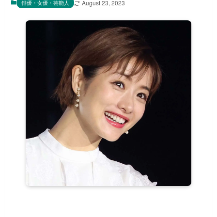
俳優・女優・芸能人
August 23, 2023