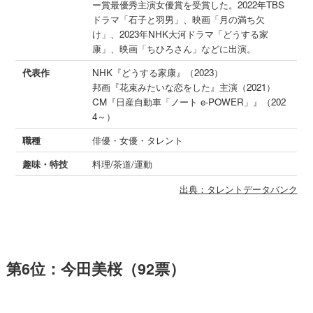
ー賞最優秀主演女優賞を受賞した。2022年TBS
ドラマ「石子と羽男」、映画「月の満ち欠
け」、2023年NHK大河ドラマ「どうする家
康」、映画「ちひろさん」などに出演。
代表作
NHK『どうする家康』（2023）
邦画『花束みたいな恋をした』主演（2021）
CM『日産自動車「ノート e-POWER」』（202
4～）
職種
俳優・女優・タレント
趣味・特技
料理/茶道/運動
出典：タレントデータバンク
第6位：今田美桜（92票）