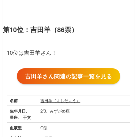
第10位：吉田羊（86票）
10位は吉田羊さん！
吉田羊さん関連の記事一覧を見る
名前
吉田羊（よしだよう）
生年月日、
2/3、みずがめ座
星座、 干支
血液型
O型