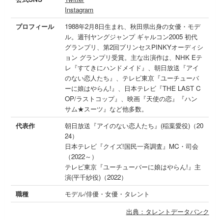
Instagram
プロフィール
1988年2月8日生まれ、秋田県出身の女優・モデ
ル。週刊ヤングジャンプ ギャルコン2005 初代
グランプリ、第2回プリンセスPINKYオーディシ
ョン グランプリ受賞。主な出演作は、NHK Eテ
レ『すてきにハンドメイド』、朝日放送『アイ
のない恋人たち』、テレビ東京『ユーチューバ
ーに娘はやらん!』、日本テレビ『THE LAST C
OP/ラストコップ』、映画『天使の恋』『ハン
サム★スーツ』など他多数。
代表作
朝日放送『アイのない恋人たち』(稲葉愛役)（20
24）
日本テレビ『クイズ!国民一斉調査』MC・司会
（2022～）
テレビ東京『ユーチューバーに娘はやらん!』主
演(平千紗役)（2022）
職種
モデル/俳優・女優・タレント
出典：タレントデータバンク