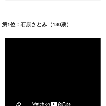
第1位：石原さとみ（130票）