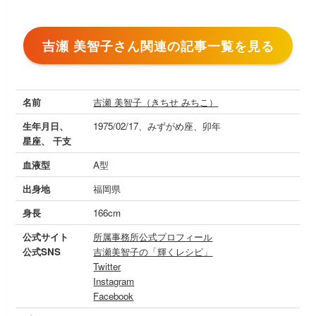
吉瀬 美智子さん関連の記事一覧を見る
名前
吉瀬 美智子（きちせ みちこ）
生年月日、
1975/02/17、みずがめ座、卯年
星座、 干支
血液型
A型
出身地
福岡県
身長
166cm
公式サイト
所属事務所公式プロフィール
公式SNS
吉瀬美智子の「輝くレシピ」
Twitter
Instagram
Facebook