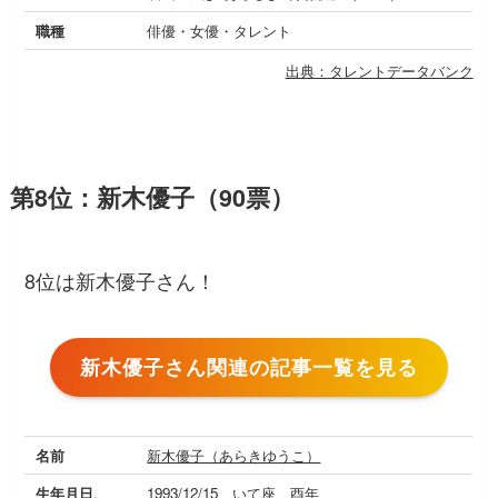
職種
俳優・女優・タレント
出典：タレントデータバンク
第8位：新木優子（90票）
8位は新木優子さん！
新木優子さん関連の記事一覧を見る
名前
新木優子（あらきゆうこ）
生年月日、
1993/12/15、いて座、酉年