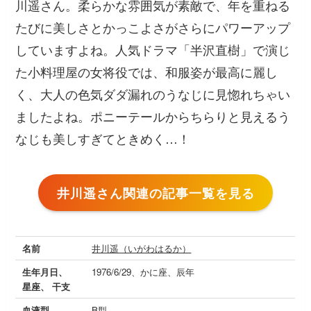
川遥さん。柔らかな雰囲気が素敵で、年を重ねる
たびに美しさとかっこよさがさらにパワーアップ
していますよね。人気ドラマ「半沢直樹」で演じ
た小料理屋の女将役では、和服姿が最高に麗し
く、大人の色気ダダ漏れのうなじに見惚れちゃい
ましたよね。ポニーテールからちらりと見えるう
なじも美しすぎてときめく…！
井川遥さん関連の記事一覧を見る
名前
井川遥（いがわはるか）
生年月日、
1976/6/29、かに座、辰年
星座、 干支
血液型
B型