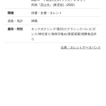
邦画『恋は光』(東雲役)（2022）
職種
俳優・女優・タレント
資格・免許
神職
趣味・特技
キックボクシング/着付け/クラシックバレエ/ダ
ンス/神社巡り/御朱印集め/家庭菜園/発酵食品作
り
出典：タレントデータバンク