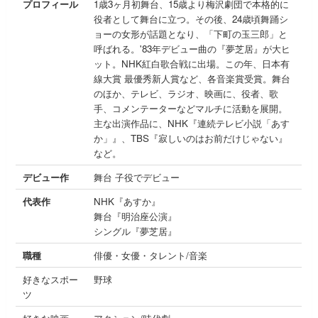
プロフィール
1歳3ヶ月初舞台、15歳より梅沢劇団で本格的に
役者として舞台に立つ。その後、24歳頃舞踊シ
ョーの女形が話題となり、「下町の玉三郎」と
呼ばれる。'83年デビュー曲の『夢芝居』が大ヒ
ット。NHK紅白歌合戦に出場。この年、日本有
線大賞 最優秀新人賞など、各音楽賞受賞。舞台
のほか、テレビ、ラジオ、映画に、役者、歌
手、コメンテーターなどマルチに活動を展開。
主な出演作品に、NHK『連続テレビ小説「あす
か」』、TBS『寂しいのはお前だけじゃない』
など。
デビュー作
舞台 子役でデビュー
代表作
NHK『あすか』
舞台『明治座公演』
シングル『夢芝居』
職種
俳優・女優・タレント/音楽
好きなスポー
野球
ツ