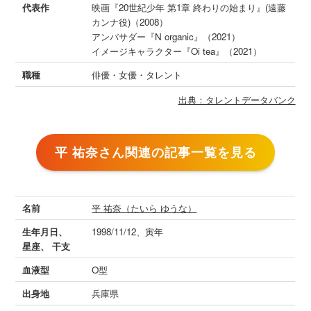
代表作
映画『20世紀少年 第1章 終わりの始まり』(遠藤
カンナ役)（2008）
アンバサダー『N organic』（2021）
イメージキャラクター『Oi tea』（2021）
職種
俳優・女優・タレント
出典：タレントデータバンク
平 祐奈さん関連の記事一覧を見る
名前
平 祐奈（たいら ゆうな）
生年月日、
1998/11/12、寅年
星座、 干支
血液型
O型
出身地
兵庫県