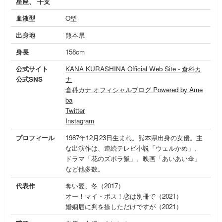
星座、 干支
血液型
O型
出身地
熊本県
身長
158cm
公式サイト
KANA KURASHINA Official Web Site - 倉科カ
公式SNS
ナ
倉科カナ オフィシャルブログ Powered by Ame
ba
Twitter
Instagram
プロフィール
1987年12月23日生まれ。熊本県出身の女優。主
な出演作は、連続テレビ小説「ウェルかめ」、
ドラマ「花のズボラ飯」、映画「あいあい傘」
など他多数。
代表作
奪い愛、冬（2017）
オー！マイ・ボス！恋は別冊で（2021）
婚姻届に判を捺しただけですが（2021）