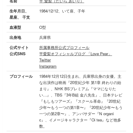
名前
平 愛梨（たいら あいり）
生年月日、
1984/12/12、いて座、子年
星座、 干支
血液型
O型
出身地
兵庫県
公式サイト
所属事務所公式プロフィール
公式SNS
平愛梨オフィシャルブログ 「Love Pear」
Twitter
Instagram
プロフィール
1984年12月12日生まれ、兵庫県出身の女優。主
な出演作は映画『20世紀少年 第1章 終わりの始
まり』、NHK BSプレミアム『ママになりた
い…』、TBS『3年B組 金八先生』、日本テレビ
『もしもツアーズ』『スクール革命』『20世紀
少年〜もう一つの第1章〜』『20世紀少年〜もう
一つの第2章〜』、アンバサダー『N organi
c』、イメージキャラクター『Oi tea』など他多
数。