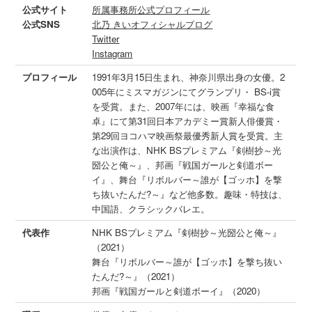
公式サイト
所属事務所公式プロフィール
公式SNS
北乃 きいオフィシャルブログ
Twitter
Instagram
プロフィール
1991年3月15日生まれ、神奈川県出身の女優。2
005年にミスマガジンにてグランプリ・ BS-i賞
を受賞。また、2007年には、映画『幸福な食
卓』にて第31回日本アカデミー賞新人俳優賞・
第29回ヨコハマ映画祭最優秀新人賞を受賞。主
な出演作は、NHK BSプレミアム『剣樹抄～光
圀公と俺～』、邦画『戦国ガールと剣道ボー
イ』、舞台『リボルバー～誰が【ゴッホ】を撃
ち抜いたんだ?～』など他多数。趣味・特技は、
中国語、クラシックバレエ。
代表作
NHK BSプレミアム『剣樹抄～光圀公と俺～』
（2021）
舞台『リボルバー～誰が【ゴッホ】を撃ち抜い
たんだ?～』（2021）
邦画『戦国ガールと剣道ボーイ』（2020）