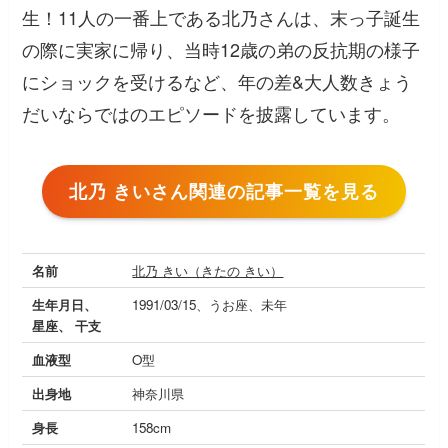
生！11人の一番上である北乃さんは、末っ子誕生
の際に実家に帰り、当時12歳の弟の反抗期の様子
にショックを受けるなど、年の差&大人数きょう
だいならではのエピソードを披露しています。
北乃 きいさん関連の記事一覧を見る
名前
北乃 きい（きたの きい）
生年月日、
1991/03/15、うお座、未年
星座、 干支
血液型
O型
出身地
神奈川県
身長
158cm