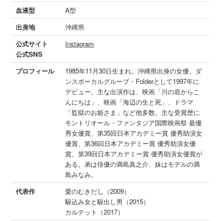
血液型
A型
出身地
沖縄県
公式サイト
Instagram
公式SNS
プロフィール
1985年11月30日生まれ。沖縄県出身の女優。ダ
ンスボーカルグループ・Folderとして1997年に
デビュー。主な出演作は、映画「川の底からこ
んにちは」、映画「海辺の生と死」、ドラマ
「監獄のお姫さま」など他多数。主な受賞歴に
モントリオール・ファンタジア国際映画祭 最優
秀女優賞、第35回日本アカデミー賞 優秀助演女
優賞、第36回日本アカデミー賞 優秀助演女優
賞、第39回日本アカデミー賞 優秀助演女優賞が
ある。弟は俳優の満島真之介、妹はモデルの満
島みなみ。
代表作
愛のむきだし（2009）
駆込み女と駆出し男（2015）
カルテット（2017）