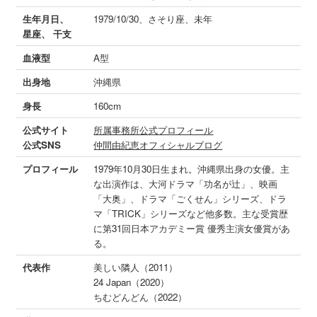
生年月日、
1979/10/30、さそり座、未年
星座、 干支
血液型
A型
出身地
沖縄県
身長
160cm
公式サイト
所属事務所公式プロフィール
公式SNS
仲間由紀恵オフィシャルブログ
プロフィール
1979年10月30日生まれ。沖縄県出身の女優。主
な出演作は、大河ドラマ「功名が辻」、映画
「大奥」、ドラマ「ごくせん」シリーズ、ドラ
マ「TRICK」シリーズなど他多数。主な受賞歴
に第31回日本アカデミー賞 優秀主演女優賞があ
る。
代表作
美しい隣人（2011）
24 Japan（2020）
ちむどんどん（2022）