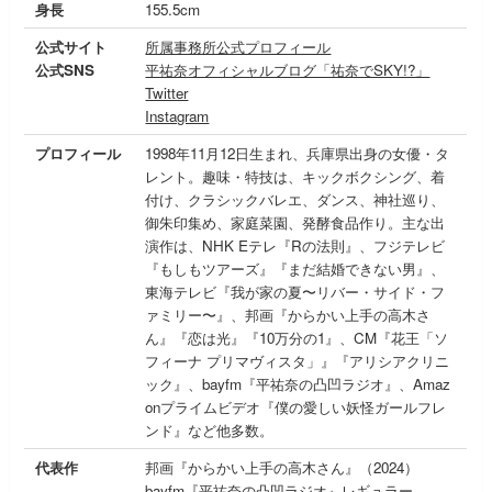
身長
155.5cm
公式サイト
所属事務所公式プロフィール
公式SNS
平祐奈オフィシャルブログ「祐奈でSKY!?」
Twitter
Instagram
プロフィール
1998年11月12日生まれ、兵庫県出身の女優・タ
レント。趣味・特技は、キックボクシング、着
付け、クラシックバレエ、ダンス、神社巡り、
御朱印集め、家庭菜園、発酵食品作り。主な出
演作は、NHK Eテレ『Rの法則』、フジテレビ
『もしもツアーズ』『まだ結婚できない男』、
東海テレビ『我が家の夏〜リバー・サイド・フ
ァミリー〜』、邦画『からかい上手の高木さ
ん』『恋は光』『10万分の1』、CM『花王「ソ
フィーナ プリマヴィスタ」』『アリシアクリニ
ック』、bayfm『平祐奈の凸凹ラジオ』、Amaz
onプライムビデオ『僕の愛しい妖怪ガールフレ
ンド』など他多数。
代表作
邦画『からかい上手の高木さん』（2024）
bayfm『平祐奈の凸凹ラジオ』レギュラー