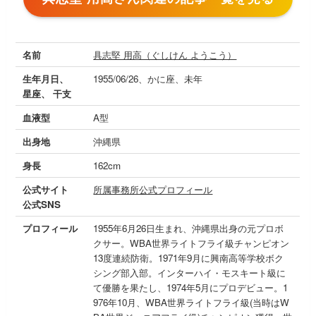
名前
具志堅 用高（ぐしけん ようこう）
生年月日、
1955/06/26、かに座、未年
星座、 干支
血液型
A型
出身地
沖縄県
身長
162cm
公式サイト
所属事務所公式プロフィール
公式SNS
プロフィール
1955年6月26日生まれ、沖縄県出身の元プロボ
クサー。WBA世界ライトフライ級チャンピオン
13度連続防衛。1971年9月に興南高等学校ボク
シング部入部。インターハイ・モスキート級に
て優勝を果たし、1974年5月にプロデビュー。1
976年10月、WBA世界ライトフライ級(当時はW