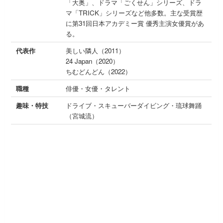
「大奥」、ドラマ「ごくせん」シリーズ、ドラ
マ「TRICK」シリーズなど他多数。主な受賞歴
に第31回日本アカデミー賞 優秀主演女優賞があ
る。
代表作
美しい隣人（2011）
24 Japan（2020）
ちむどんどん（2022）
職種
俳優・女優・タレント
趣味・特技
ドライブ・スキューバーダイビング・琉球舞踊
（宮城流）