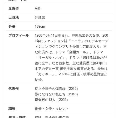
血液型
A型
出身地
沖縄県
身長
169cm
プロフィール
1988年6月11日生まれ。沖縄県出身の女優。200
1年にファッション誌「ニコラ」のモデルオーデ
ィションでグランプリを受賞し芸能界入り。主
な出演作は、ドラマ「全開ガール」、ドラマ
「リーガル・ハイ」、ドラマ「逃げるは恥だが
役に立つ」など他多数。主な受賞歴に第41回日
本アカデミー賞 優秀主演女優賞がある。愛称は
「ガッキー」。2021年に俳優・歌手の星野源と
結婚。
代表作
掟上今日子の備忘録（2015）
獣になれない私たち（2018）
鎌倉殿の13人（2022）
職種
俳優・女優・タレント
趣味・特技
掃除、普通自動車免許