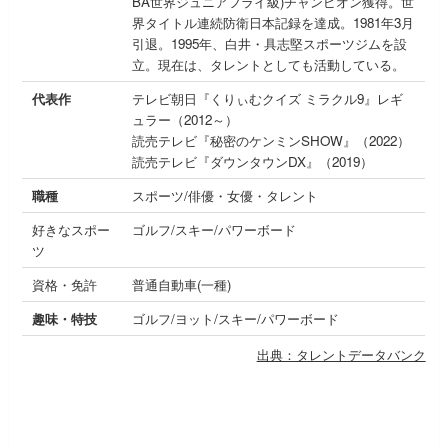
BA世界ジュニアフライ級)チャンピオン獲得。世
界タイトル連続防衛日本記録を達成。1981年3月
引退。1995年、白井・具志堅スポーツジムを設
立。現在は、タレントとしても活動している。
代表作
テレビ朝日『くりぃむクイズ ミラクル9』レギ
ュラー（2012～）
読売テレビ『秘密のケンミンSHOW』（2022）
読売テレビ『ダウンタウンDX』（2019）
職種
スポーツ/俳優・女優・タレント
好きなスポー
ゴルフ/スキー/パワーボード
ツ
資格・免許
普通自動車(一種)
趣味・特技
ゴルフ/ヨット/スキー/パワーボード
出典：タレントデータバンク