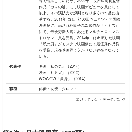
等で活躍していたが、2009年に役所広司初監督
作品『ガマの油』にて映画デビューを果たして
以来、その演技力が評判となり多くの作品に出
演する。2011年には、第68回ヴェネツィア国際
映画祭に出品された園子温監督作品『ヒミズ』
にて、最優秀新人賞にあたるマルチェロ・マス
トロヤンニ賞を受賞、2014年には出演した映画
『私の男』がモスクワ映画祭にて最優秀作品賞
を受賞。現在映画界で欠かせない存在となって
いる。
代表作
映画『私の男』（2014）
映画『ヒミズ』（2012）
WOWOW『変身』（2014）
職種
俳優・女優・タレント
出典：タレントデータバンク