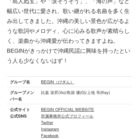
「島人ぬ宝」や「涙そうそう」、「海の声」など
幅広い世代に愛され、歌い継がれる名曲を多く生
み出してきました。沖縄の美しい景色が広がるよ
うな歌詞やメロディ、心に沁みる歌声が素晴らし
く、楽曲から沖縄愛が伝わってきますよね。
BEGINがきっかけで沖縄民謡に興味を持ったとい
う人も少なくないはず！
グループ名
BEGIN（びぎん）
グループメン
比嘉 栄昇(Vo)/島袋 優(G)/上地 等(Key)
バー名
公式サイト
BEGIN OFFICIAL WEBSITE
公式SNS
所属事務所公式プロフィール
Twitter
Instagram
Facebook