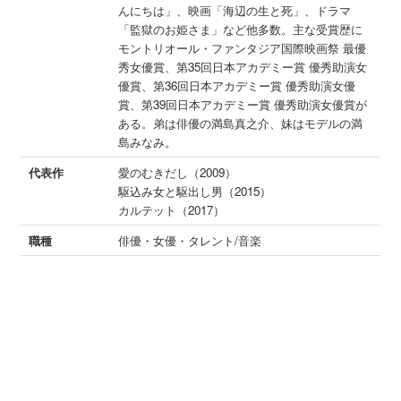
んにちは」、映画「海辺の生と死」、ドラマ
「監獄のお姫さま」など他多数。主な受賞歴に
モントリオール・ファンタジア国際映画祭 最優
秀女優賞、第35回日本アカデミー賞 優秀助演女
優賞、第36回日本アカデミー賞 優秀助演女優
賞、第39回日本アカデミー賞 優秀助演女優賞が
ある。弟は俳優の満島真之介、妹はモデルの満
島みなみ。
代表作
愛のむきだし（2009）
駆込み女と駆出し男（2015）
カルテット（2017）
職種
俳優・女優・タレント/音楽