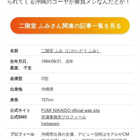
られてくる沖縄のゴーヤが勝負メシなんだとか！
二階堂 ふみさん関連の記事一覧を見る
名前
二階堂 ふみ（にかいどう ふみ）
生年月日、
1994/09/21、戌年
星座、 干支
血液型
O型
出身地
沖縄県
身長
157cm
公式サイト
FUMI NIKAIDO official web site
公式SNS
所属事務所プロフィール
Instagram
プロフィール
沖縄県出身の女優。デビュー当時はモデルやCM