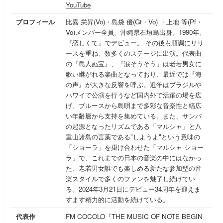
YouTube
プロフィール
比嘉 栄昇(Vo)・島袋 優(Gt・Vo) ・上地 等(Pf・
Vo)メンバー全員、沖縄県石垣島出身。1990年、
『恋しくて』でデビュー。 その後も順調にリリ
ースを重ね、数多くのステージに出演。代表曲
の『島人ぬ宝』、『涙そうそう』は老若男女に
歌い継がれる楽曲となっており、最近では『海
の声』が大きな反響を呼ぶ。近年はブラジルや
ハワイで公演を行うなど国内外で活躍の場を広
げ、ブルースから島唄まで多彩な音楽性と幅広
い年齢層から支持を集めている。また、サンバ
の起源となったリズムである「マルシャ」と八
重山諸島の言葉である"しようよ"という意味の
「ショーラ」を掛け合わせた「マルシャ ショー
ラ」で、これまでの日本の音楽の中にはなかっ
た、老若男女誰でも楽しめる新たな参加型の音
楽スタイルで多くのファンを魅了し続けてい
る。2024年3月21日にデビュー34周年を迎えま
すます精力的に活動を続けている。
代表作
FM COCOLO『THE MUSIC OF NOTE BEGIN