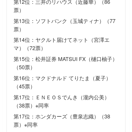
第12位：三井のリハウス（近藤華）（86
票）
第13位：ソフトバンク（玉城ティナ）（77
票）
第14位：ヤクルト届けてネット（宮澤エ
マ）（72票）
第15位：松井証券 MATSUI FX（樋口柚子）
（50票）
第16位：マクドナルド てりたま（夏子）
（45票）
第17位：ＥＮＥＯＳでんき（瀧内公美）
（38票）※同率
第17位：ホンダカーズ（豊泉志織）（38
票）※同率