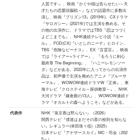
人質です-』、映画『かぐや様は告らせたい～天
才たちの恋愛頭脳戦～』などの話題作に多数出
演し、映画『プリズン13』(2019年)、CXドラマ
『サロガシー』(2021年)では主演を務める。そ
の他の出演作に、ドラマではTBS『恋はつづく
よどこまでも』、NHK連続テレビ小説『エー
ル』、FOD(CX)『いとしのニーナ』ヒロイン、
TBS『危険なビーナス』、EX『言霊荘』、映画
では『ライアー×ライアー』、『るろうに剣心
最終章 The Beginning』、『ハニーレモンソー
ダ』などがある。2022年に入ってからの出演作
品は、初声優で主演を務めたアニメ『ブルーサ
ーマル』、WOWOW連続ドラマW『正体』、東
海テレビ『クロステイル～探偵教室～』、NHK
大河ドラマ『鎌倉殿の13人』、WOWOW連続ド
ラマ『オカルトの森へようこそ』などがある。
代表作
NHK『泉京香は黙らない』（2026）
関西テレビ『僕達はまだその星の校則を知らな
い』レギュラー(幸田珠々役)（2025）
日本テレビ『アナザースカイ』MC・司会（202
5～）