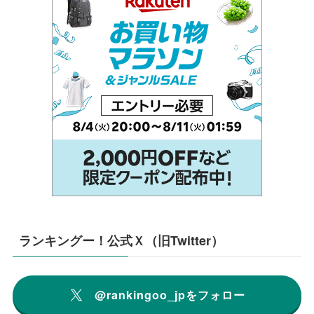
ランキングー！公式Ｘ（旧Twitter）
@rankingoo_jpをフォロー