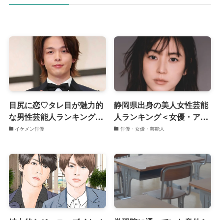
目尻に恋♡タレ目が魅力的
静岡県出身の美人女性芸能
な男性芸能人ランキング
人ランキング＜女優・アイ
2021年版TOP20
ドル＞
イケメン俳優
俳優・女優・芸能人