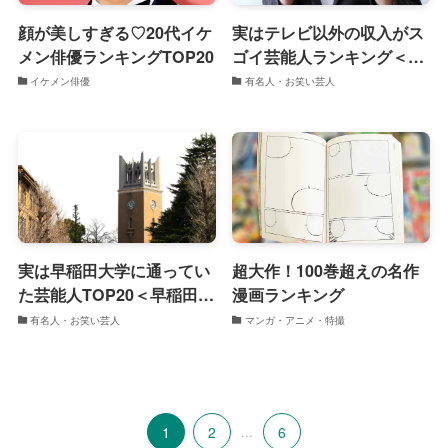
顔が美しすぎる♡20代イケ
実はテレビ以外の収入がス
メン俳優ランキングTOP20
ゴイ芸能人ランキング＜実
業家・副業＞
イケメン俳優
有名人・お笑い芸人
実は早稲田大学に通ってい
超大作！100巻超えの名作
た芸能人TOP20＜早稲田出
漫画ランキング
身有名人＞
有名人・お笑い芸人
マンガ・アニメ・特撮
1
2
...
6