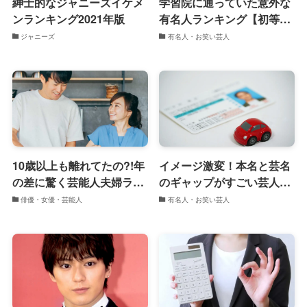
紳士的なジャニーズイケメ
学習院に通っていた意外な
ンランキング2021年版
有名人ランキング【初等科
から大学まで】
ジャニーズ
有名人・お笑い芸人
10歳以上も離れてたの?!年
イメージ激変！本名と芸名
の差に驚く芸能人夫婦ラン
のギャップがすごい芸人ラ
キング
ンキング
俳優・女優・芸能人
有名人・お笑い芸人