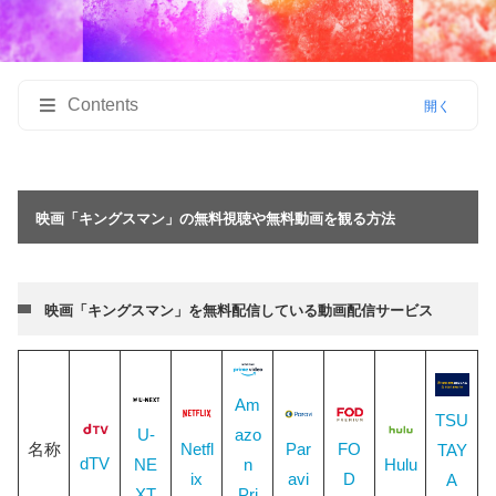
Contents
映画「キングスマン」の無料視聴や無料動画を観る
方法
映画「キングスマン」の無料視聴や無料動画を観る方法
映画「キングスマン」を無料配信している動画配信
サービス
映画「キングスマン」の無料動画はdTVがおすす
映画「キングスマン」を無料配信している動画配信サービス
め！
映画「キングスマン」はNetflixで見れる？
DailymotionやPandora、9tsuの違法アップロードの
Am
使用に関して
TSU
U-
azo
名称
Netfl
Par
FO
TAY
映画「キングスマン」の見どころと評価
dTV
NE
n
Hulu
ix
avi
D
A
ノンストップな派手なアクションシーン
XT
Pri