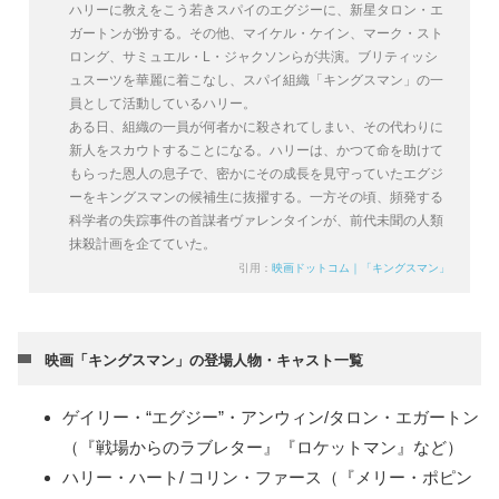
ハリーに教えをこう若きスパイのエグジーに、新星タロン・エ
ガートンが扮する。その他、マイケル・ケイン、マーク・スト
ロング、サミュエル・L・ジャクソンらが共演。ブリティッシ
ュスーツを華麗に着こなし、スパイ組織「キングスマン」の一
員として活動しているハリー。
ある日、組織の一員が何者かに殺されてしまい、その代わりに
新人をスカウトすることになる。ハリーは、かつて命を助けて
もらった恩人の息子で、密かにその成長を見守っていたエグジ
ーをキングスマンの候補生に抜擢する。一方その頃、頻発する
科学者の失踪事件の首謀者ヴァレンタインが、前代未聞の人類
抹殺計画を企てていた。
引用：
映画ドットコム｜「キングスマン」
映画「キングスマン」の登場人物・キャスト一覧
ゲイリー・“エグジー”・アンウィン/タロン・エガートン
（『戦場からのラブレター』『ロケットマン』など）
ハリー・ハート/ コリン・ファース（『メリー・ポピン