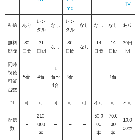
TV
me
スパイ映画なのにコメディーベース
イギリスを代表する役者が勢ぞろい
レン
レン
配信
あり
なし
なし
なし
なし
あり
映画「キングスマン」の作品紹介
タル
タル
映画「キングスマン」｜古き良きコメディーのスパ
無料
30
31
30
14
14
30日
なし
なし
イ映画
期間
日間
日間
日間
日間
日間
間
映画「キングスマン」の登場人物・キャスト一覧
同時
映画「キングスマン」の注目キャストはコリン・フ
1
視聴
ァース
5台
4台
台〜
3台
–
–
1台
–
可能
キングスマンシリーズのあらすじ
4台
台数
キングスマン
DL
可
可
可
可
可
不可
可
不可
キングスマン：ゴールデン・サークル
ゴールデン・サークルは何者？
210,
50,0
70,0
配信
10,0
–
000
–
–
–
00
00
キングスマンは吹き替えでも見れる？
数
00本
本
本
本
映画第三弾「キングスマン」ファーストエージェン