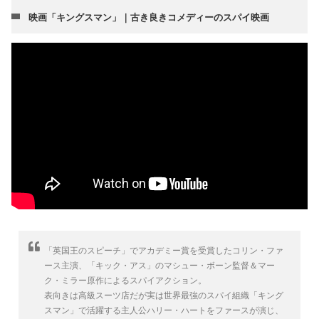
映画「キングスマン」｜古き良きコメディーのスパイ映画
「英国王のスピーチ」でアカデミー賞を受賞したコリン・ファ
ース主演、「キック・アス」のマシュー・ボーン監督＆マー
ク・ミラー原作によるスパイアクション。
表向きは高級スーツ店だが実は世界最強のスパイ組織「キング
スマン」で活躍する主人公ハリー・ハートをファースが演じ、