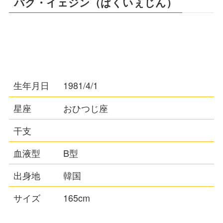
パク・イェジン（ぱくいぇじん）
生年月日
1981/4/1
星座
おひつじ座
干支
血液型
B型
出身地
韓国
サイズ
165cm