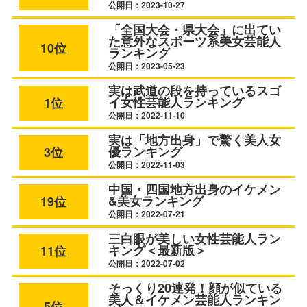
公開日：2023-10-27
「全国大会・県大会」に出てい
た意外なスポーツ系美女芸能人
10位
ランキング
公開日：2023-05-23
実は武道の段を持っているスゴ
イ女性芸能人ランキング
1位
公開日：2022-11-10
実は「地方出身」で驚く美人女
優ランキング
3位
公開日：2022-11-03
中国・四国地方出身のイケメン
&美女ランキング
19位
公開日：2022-07-21
三白眼が美しい女性芸能人ラン
キング＜最新版＞
11位
公開日：2022-07-02
そっくり20連発！顔が似ている
美人＆イケメン芸能人ランキン
5位