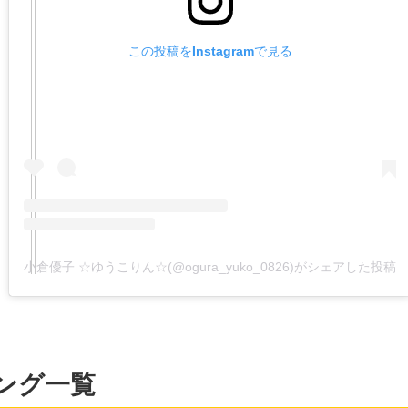
この投稿をInstagramで見る
小倉優子 ☆ゆうこりん☆(@ogura_yuko_0826)がシェアした投稿
ング一覧