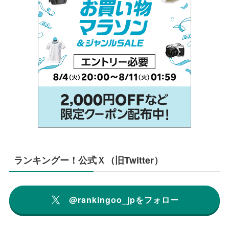
ランキングー！公式Ｘ（旧Twitter）
@rankingoo_jpをフォロー