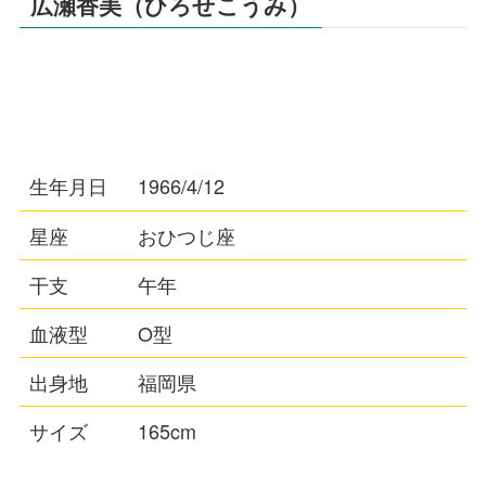
広瀬香美（ひろせこうみ）
生年月日
1966/4/12
星座
おひつじ座
干支
午年
血液型
O型
出身地
福岡県
サイズ
165cm