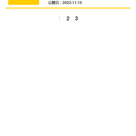
公開日：2023-11-15
1
2
3