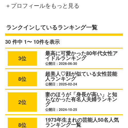
＋プロフィールをもっと見る
ランクインしているランキング一覧
30 件中 1〜 10件を表示
最高に可愛かった80年代女性ア
イドルランキング
3位
公開日：2026-06-30
超美人♡顔が似ている女性芸能
人ランキング
8位
公開日：2025-02-24
妻のほうが「身長が高い」と知
らなかった有名人夫婦ランキン
2位
グ
公開日：2024-10-25
1973年生まれの芸能人50名人気
ランキング一覧
8位