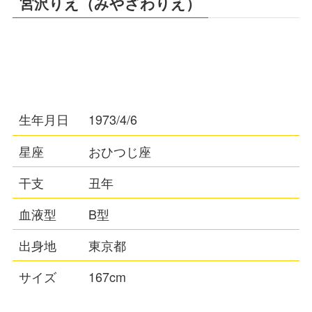
宮沢りえ（みやざわりえ）
生年月日
1973/4/6
星座
おひつじ座
干支
丑年
血液型
B型
出身地
東京都
サイズ
167cm