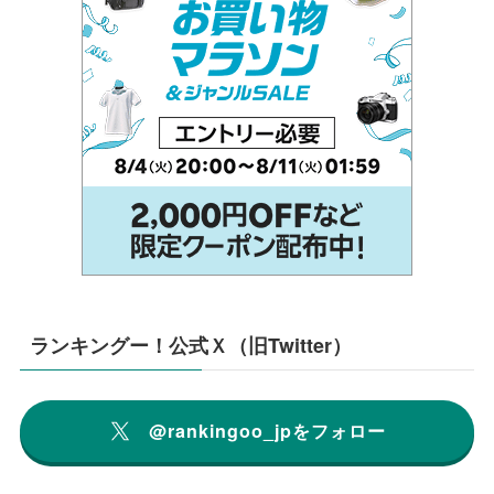
ランキングー！公式Ｘ（旧Twitter）
@rankingoo_jpをフォロー