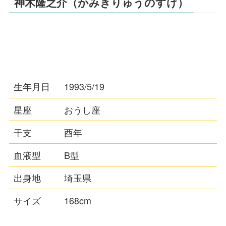
神木隆之介（かみきりゅうのすけ）
生年月日
1993/5/19
星座
おうし座
干支
酉年
血液型
B型
出身地
埼玉県
サイズ
168cm