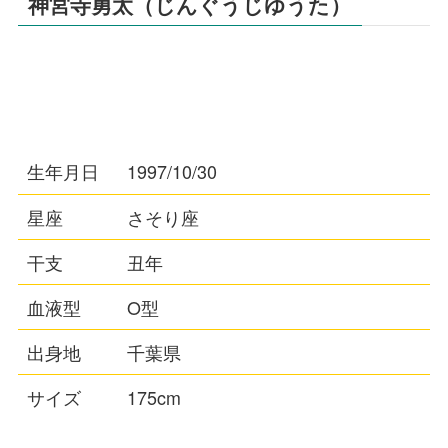
神宮寺勇太（じんぐうじゆうた）
生年月日
1997/10/30
星座
さそり座
干支
丑年
血液型
O型
出身地
千葉県
サイズ
175cm