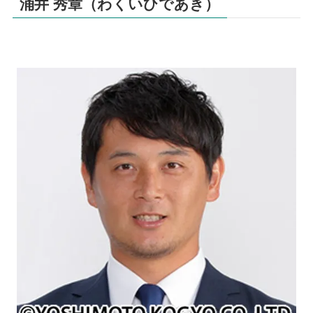
涌井 秀章（わくいひであき）